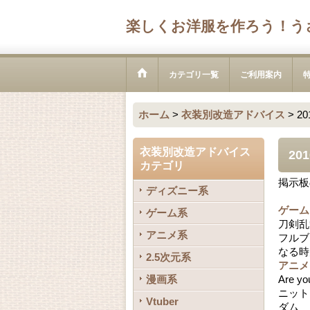
楽しくお洋服を作ろう！う
カテゴリ一覧
ご利用案内
ホーム
>
衣装別改造アドバイス
>
2
衣装別改造アドバイス
20
カテゴリ
掲示板
ディズニー系
ゲーム
ゲーム系
刀剣乱
アニメ系
フルブ
なる時
2.5次元系
アニメ
漫画系
Are
ニット
Vtuber
ダム 