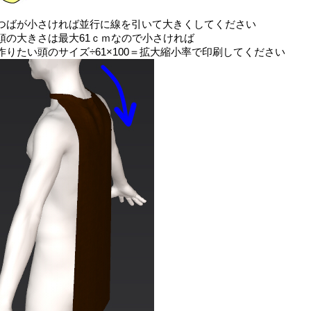
つばが小さければ並行に線を引いて大きくしてください
頭の大きさは最大61ｃｍなので小さければ
作りたい頭のサイズ÷61×100＝拡大縮小率で印刷してください