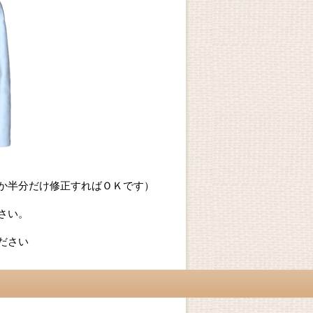
か半分だけ修正すればＯＫです）
さい。
ださい