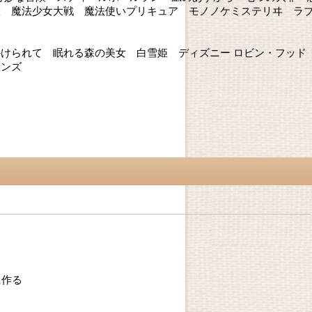
徹 魔法少女大戦 魔法使いプリキュア モノノケミステリヰ ラ
けられて 眠れる森の美女 白雪姫 ディズニー ロビン・フッド
ランズ
に作る