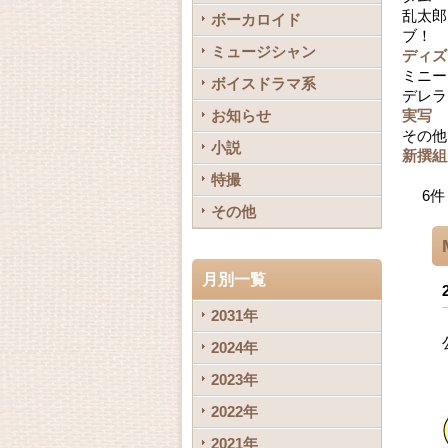
乱太郎
ボーカロイド
ブ！ 
ミュージシャン
ディズ
ミニー
ボイスドラマ系
デレラ
お知らせ
実写
その他
小説
新撰組
特撮
6
件
その他
月別一覧
2031年
2024年
2023年
2022年
2021年