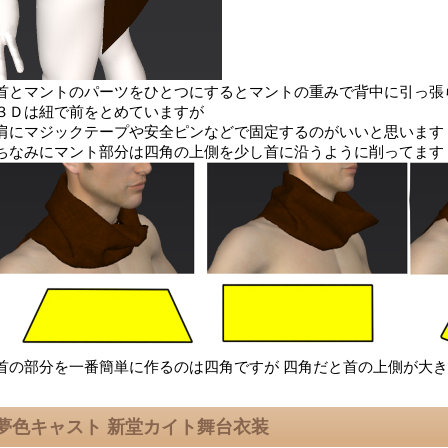
首とマントのパーツをひとつにするとマントの重みで背中に引っ張
３Ｄは紐で前をとめていますが
肩にマジックテープや安全ピンなどで固定するのがいいと思います
ちなみにマント部分は四角の上側を少し首に沿うように削ってます
首の部分を一番簡単に作るのは四角ですが 四角だと首の上側が大
夢色キャスト 新堂カイト舞台衣装