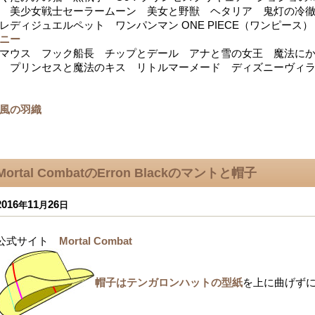
 美少女戦士セーラームーン 美女と野獣 ヘタリア 鬼灯の冷
レディジュエルペット ワンパンマン ONE PIECE（ワンピース）
ニー
マウス フック船長 チップとデール アナと雪の女王 魔法にか
 プリンセスと魔法のキス リトルマーメード ディズニーヴィ
風の羽織
Mortal CombatのErron Blackのマントと帽子
2016
11
26
年
月
日
公式サイト
Mortal Combat
帽子はテンガロンハットの型紙
を上に曲げず