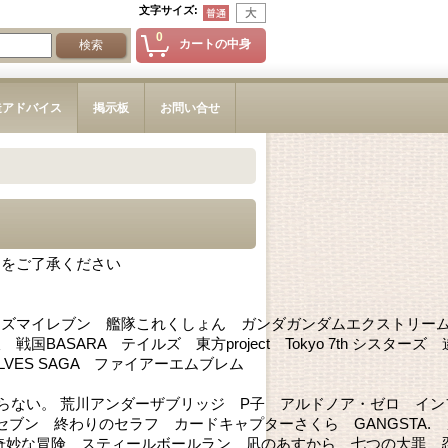
文字サイズ
:
0
カートの中身
造アドバイス
掲示板
お問い合せ
とをご了承ください
ナズマイレブン 艦隊これくしょん ガンダガンダムエクストリー
SARA テイルズ 東方project Tokyo 7th シスターズ 
WOLVES SAGA ファイアーエムブレム
はまだ知らない。 荒川アンダーザブリッジ P子 アルドノア・ゼロ イ
ブン 終わりのセラフ カードキャプターさくら GANGSTA. 
奇妙な冒険 スティールボールラン 凪のあすから 七つの大罪 