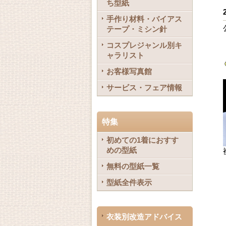
ち型紙
手作り材料・バイアス
テープ・ミシン針
コスプレジャンル別キ
ャラリスト
お客様写真館
サービス・フェア情報
特集
初めての1着におすす
めの型紙
無料の型紙一覧
型紙全件表示
衣装別改造アドバイス