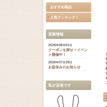
おすすめ商品
人気ランキング！
更新情報
2026
08
01
年
月
日
クーポンを探せ！イベン
ト開催中！
2026
07
29
年
月
日
お盆休みのお知らせ
私が店長です