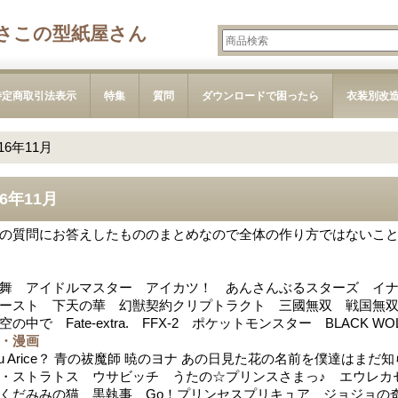
さこの型紙屋さん
特定商取引法表示
特集
質問
ダウンロードで困ったら
衣装別改
016年11月
16年11月
の質問にお答えしたもののまとめなので全体の作り方ではないこ
舞 アイドルマスター アイカツ！ あんさんぶるスターズ イ
ースト 下天の華 幻獣契約クリプトラクト 三國無双 戦国無双 戦国BA
空の中で Fate-extra. FFX-2 ポケットモンスター BLACK 
・漫画
 you Arice？ 青の祓魔師 暁のヨナ あの日見た花の名前を僕達
・ストラトス ウサビッチ うたの☆プリンスさまっ♪ エウレカセ
くだみみの猫 黒執事 Go！プリンセスプリキュア ジョジョの