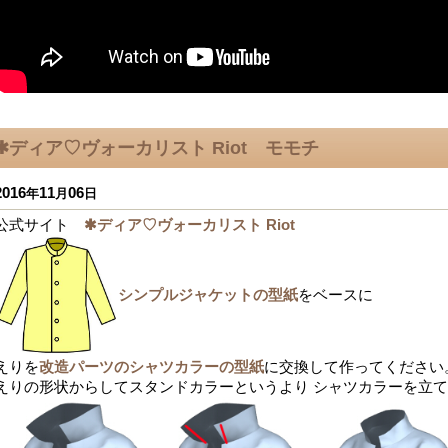
✱ディア♡ヴォーカリスト Riot モモチ
2016
11
06
年
月
日
公式サイト
✱ディア♡ヴォーカリスト Riot
シンプルジャケットの型紙
をベースに
えりを
改造パーツのシャツカラーの型紙
に交換して作ってください
えりの形状からしてスタンドカラーというより シャツカラーを立