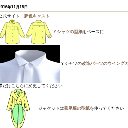
2016
11
15
年
月
日
公式サイト
夢色キャスト
Ｙシャツの型紙
をベースに
Ｙシャツの
改造パーツのウイング
襟だけこちらに変更してください
ジャケットは
燕尾服の型紙
を使ってください