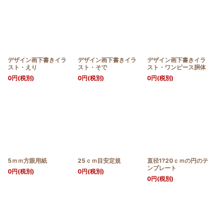
デザイン画下書きイラ
デザイン画下書きイラ
デザイン画下書きイラ
スト・えり
スト・そで
スト・ワンピース胴体
0
円
(税別)
0
円
(税別)
0
円
(税別)
5ｍｍ方眼用紙
25ｃｍ目安定規
直径1?20ｃｍの円のテ
ンプレート
0
円
(税別)
0
円
(税別)
0
円
(税別)