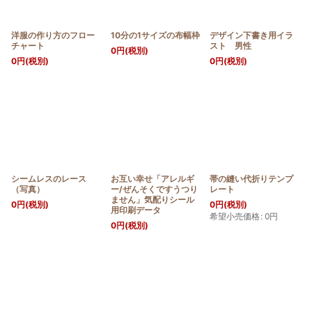
洋服の作り方のフロー
10分の1サイズの布幅枠
デザイン下書き用イラ
チャート
スト 男性
0
円
(税別)
0
円
(税別)
0
円
(税別)
シームレスのレース
お互い幸せ「アレルギ
帯の縫い代折りテンプ
（写真）
ー/ぜんそくですうつり
レート
ません」気配りシール
0
円
(税別)
0
円
(税別)
用印刷データ
希望小売価格
:
0
円
0
円
(税別)