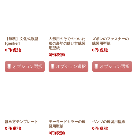
並び順
:
絞り込む
【無料】文化式原型
人形用のそでのついた
ズボンのファスナーの
[
genkei
]
服の裏地の縫い方練習
練習用型紙
用型紙
0
円
(税別)
0
円
(税別)
0
円
(税別)
オプション選択
オプション選択
オプション選択
ほめ方テンプレート
テーラードカラーの練
ベンツの練習用型紙
習用型紙
0
円
(税別)
0
円
(税別)
0
円
(税別)