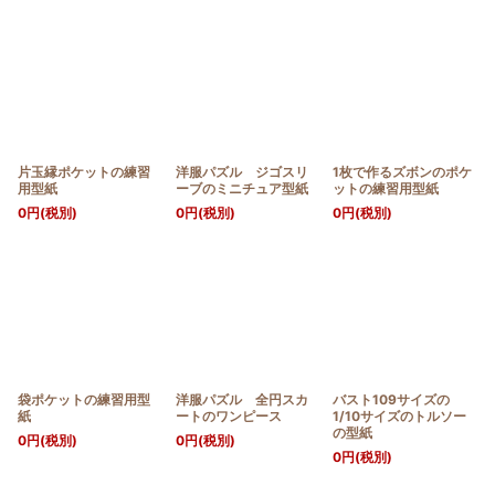
片玉縁ポケットの練習
洋服パズル ジゴスリ
1枚で作るズボンのポケ
用型紙
ーブのミニチュア型紙
ットの練習用型紙
0
円
(税別)
0
円
(税別)
0
円
(税別)
袋ポケットの練習用型
洋服パズル 全円スカ
バスト109サイズの
紙
ートのワンピース
1/10サイズのトルソー
の型紙
0
円
(税別)
0
円
(税別)
0
円
(税別)