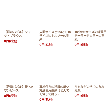
【洋裁パズル】シャ
人間サイズと1/3と1/10
10分の1サイズの練習用
ツ・ブラウス
サイズのトルソーの型
テーラードカラーの型
紙
紙
0
円
(税別)
0
円
(税別)
0
円
(税別)
【洋裁パズル】後あき
裏地付きの洋服の縫い
浴衣などのそでの丸み
ワンピース
方練習用型紙（どんで
定規
ん返しで縫う）
0
円
(税別)
0
円
(税別)
0
円
(税別)