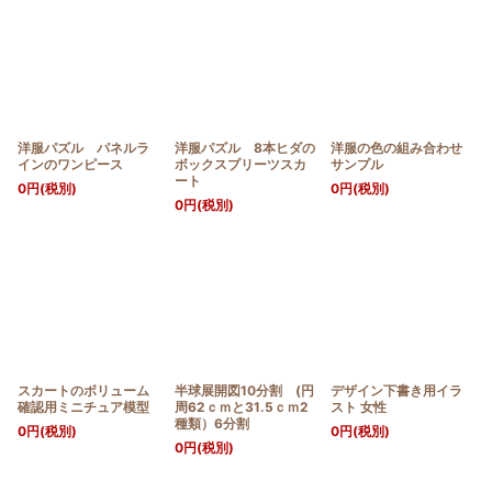
洋服パズル パネルラ
洋服パズル 8本ヒダの
洋服の色の組み合わせ
インのワンピース
ボックスプリーツスカ
サンプル
ート
0
円
(税別)
0
円
(税別)
0
円
(税別)
スカートのボリューム
半球展開図10分割 (円
デザイン下書き用イラ
確認用ミニチュア模型
周62ｃｍと31.5ｃｍ2
スト 女性
種類）6分割
0
円
(税別)
0
円
(税別)
0
円
(税別)