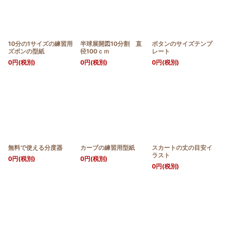
10分の1サイズの練習用
半球展開図10分割 直
ボタンのサイズテンプ
ズボンの型紙
径100ｃｍ
レート
0
円
(税別)
0
円
(税別)
0
円
(税別)
無料で使える分度器
カーブの練習用型紙
スカートの丈の目安イ
ラスト
0
円
(税別)
0
円
(税別)
0
円
(税別)