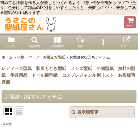
初めてお洋服を作る人が楽しくつくれるよう、縫い代が最初からついていた
り、色分けして部品の区別をしやすくしたりと、失敗しにくい工夫がしてあ
る型紙が沢山あります
カート
カテゴリ
商品検索
ご利用案内
質問
ログイン
ホーム
>
小物・パーツ お役立ち型紙
>
お裁縫お役立ちアイテム
レディース型紙
和服もどき型紙
メンズ型紙
小物型紙
無料の型
紙
手芸用品
ドール服型紙
コスプレジャンル別リスト
お客様写
真館
お裁縫お役立ちアイテム
表示順変更
閉じる
44
件
表示数
: