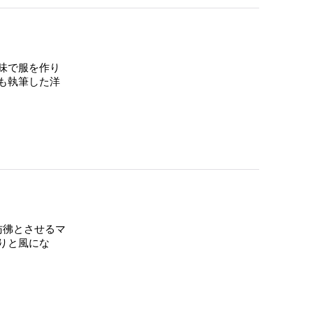
味で服を作り
も執筆した洋
を彷彿とさせるマ
りと風にな