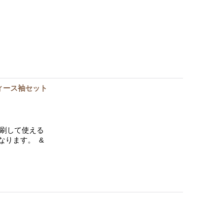
ィース袖セット
印刷して使える
なります。 &