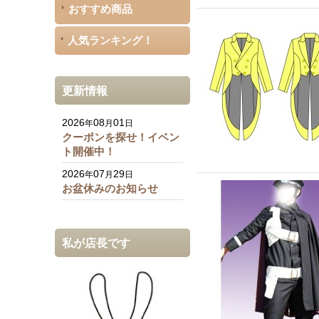
おすすめ商品
人気ランキング！
更新情報
2026
08
01
年
月
日
クーポンを探せ！イベン
ト開催中！
2026
07
29
年
月
日
お盆休みのお知らせ
私が店長です