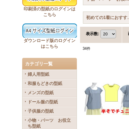
印刷済の型紙のログインは
こちら
初めての1
表示数
:
ダウンロード版のログイン
はこちら
34
件
カテゴリ一覧
婦人用型紙
和服もどきの型紙
メンズの型紙
ドール服の型紙
子供服の型紙
小物・パーツ お役立
ち型紙