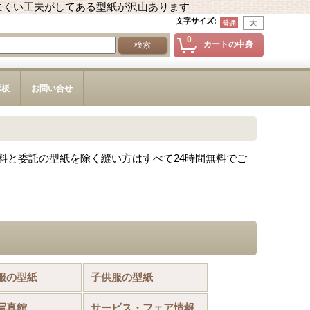
にくい工夫がしてある型紙が沢山あります
文字サイズ
:
0
カートの中身
示板
お問い合せ
料と委託の型紙を除く縫い方はすべて24時間無料でご
服の型紙
子供服の型紙
写真館
サービス・フェア情報