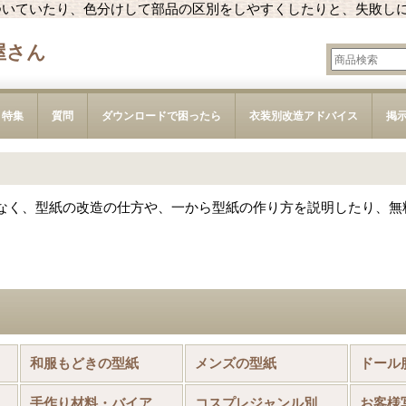
ついていたり、色分けして部品の区別をしやすくしたりと、失敗し
屋さん
特集
質問
ダウンロードで困ったら
衣装別改造アドバイス
掲
なく、型紙の改造の仕方や、一から型紙の作り方を説明したり、無
和服もどきの型紙
メンズの型紙
ドール
型紙
手作り材料・バイアステープ・ミシン針
コスプレジャンル別キャラリスト
お客様