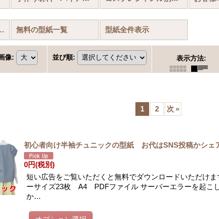
着におすすめの型紙
無料の型紙一覧
型紙全件表示
画像
:
並び順
:
表示方法
:
1
2
次
»
初心者向け半袖チュニックの型紙 お代はSNS投稿かシェ
0円
(税別)
短い広告をご覧いただくと無料でダウンロードいただけます
ーサイズ23枚 A4 PDFファイル サーバーエラーを起こ
か…