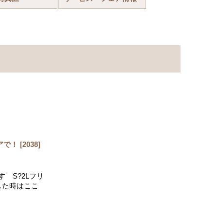
アで！
[
2038
]
 S?2Lフリ
した時はここ