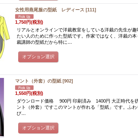
女性用燕尾服の型紙 レディース
[
111
]
1,750円
(税別)
リアルとオンラインで洋裁教室をしている洋裁の先生が趣
たい人のために作った型紙です。作家ではなく、洋裁の本
裁講師の型紙だから特に…
マント（外套）の型紙
[
902
]
1,550円
(税別)
ダウンロード価格 900円 印刷済み 1400円 大正時代
ント（外套）ですこのマントが作れる「型紙」です。ふわ
び…