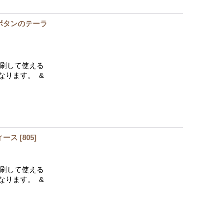
ボタンのテーラ
印刷して使える
なります。 &
ィース
[
805
]
印刷して使える
なります。 &