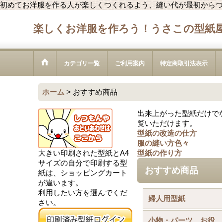
初めてお洋服を作る人が楽しくつくれるよう、縫い代が最初から
楽しくお洋服を作ろう！うさこの型紙
カテゴリ一覧
ご利用案内
特定商取引法表示
ホーム
>
おすすめ商品
出来上がった型紙だけで
覧いただけます。
型紙の改造の仕方
服の縫い方色々
大きい印刷された型紙とA4
型紙の作り方
サイズの自分で印刷する型
おすすめ商品
紙は、ショッピングカート
が違います。
利用したい方を選んでくだ
婦人用型紙
さい。
小物・パーツ お役立ち