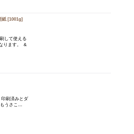
型紙
[
1001g
]
印刷して使える
なります。 &
 印刷済みとダ
らもうさこ…