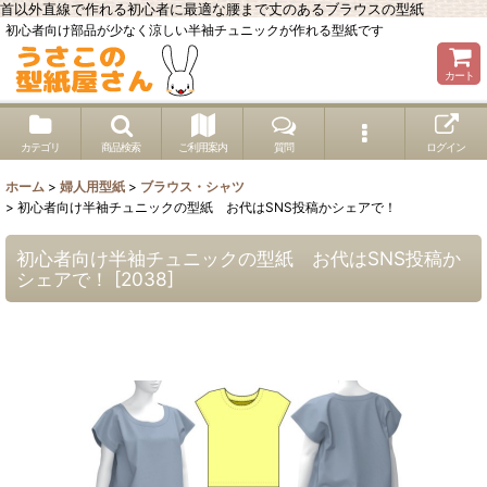
首以外直線で作れる初心者に最適な腰まで丈のあるブラウスの型紙
初心者向け部品が少なく涼しい半袖チュニックが作れる型紙です
カート
カテゴリ
商品検索
ご利用案内
質問
ログイン
ホーム
>
婦人用型紙
>
ブラウス・シャツ
>
初心者向け半袖チュニックの型紙 お代はSNS投稿かシェアで！
初心者向け半袖チュニックの型紙 お代はSNS投稿か
シェアで！
[
2038
]