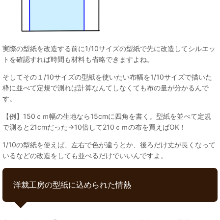
実際の型紙を改造する前に1/10サイズの型紙で先に改造してシルエッ
トを確認すれば時間も材料も省略できますよね。
そしてその１/10サイズの型紙を使いたい布幅を1/10サイズで描いた
枠に並べて定規で測れば計算なんてしなくても布の量が分かるんで
す。
【例】150ｃｍ幅の生地なら15cmに四角を書く。型紙を並べて定規
で測ると21cmだった→10倍して210ｃｍの布を買えばOK！
1/10の型紙を使えば、左右で色が違うとか、後ろだけ丈が長くなって
いるなどの改造をしても並べるだけでいいんですよ。
洋裁工房の型紙に込められた情熱