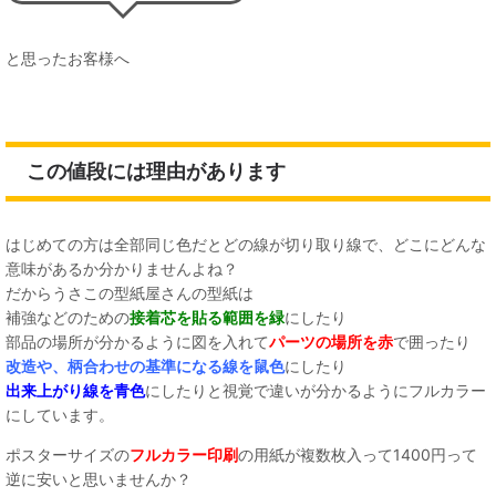
と思ったお客様へ
この値段には理由があります
はじめての方は全部同じ色だとどの線が切り取り線で、どこにどんな
意味があるか分かりませんよね？
だからうさこの型紙屋さんの型紙は
補強などのための
接着芯を貼る範囲を緑
にしたり
部品の場所が分かるように図を入れて
パーツの場所を赤
で囲ったり
改造や、柄合わせの基準になる線を鼠色
にしたり
出来上がり線を青色
にしたりと視覚で違いが分かるようにフルカラー
にしています。
ポスターサイズの
フルカラー印刷
の用紙が複数枚入って1400円って
逆に安いと思いませんか？