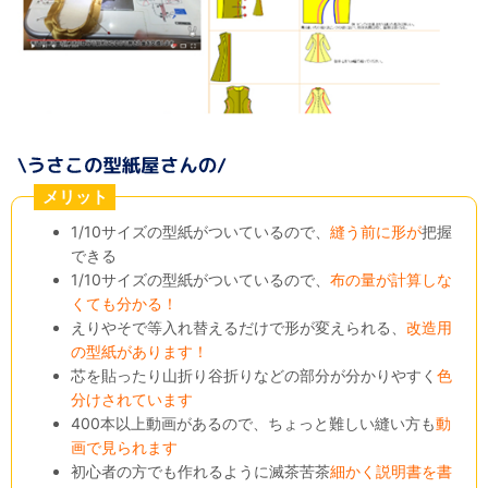
メリット
1/10サイズの型紙がついているので、
縫う前に形が
把握
できる
1/10サイズの型紙がついているので、
布の量が計算しな
くても分かる！
えりやそで等入れ替えるだけで形が変えられる、
改造用
の型紙があります！
芯を貼ったり山折り谷折りなどの部分が分かりやすく
色
分けされています
400本以上動画があるので、ちょっと難しい縫い方も
動
画で見られます
初心者の方でも作れるように滅茶苦茶
細かく説明書を書