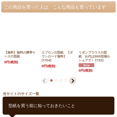
この商品を買った人は、こんな商品も買っています
【無料】無料の携帯ケ
エプロンの型紙 【ダ
リボンブラウスの型
ースの型紙
ウンロード無料】
紙 お代はSNS投稿か
[
1104
]
シェアで！
[
732
]
0
円
(税別)
0
円
(税別)
0
円
(税別)
当サイトのサイズ一覧
型紙を買う前に知っておきたいこと