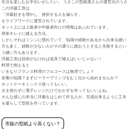
生活を楽しむお手伝いがしたい。 うさこの型紙屋さんの運営元のうさ
この洋裁工房は
「洋裁好きを増やし、挫折する人を減らす」
をライフワークに運営されています。
ネット上には上級者や中級者向けの情報はあふれています。
簡単キレイに縫える方法。
しかしそれはミシンに慣れていて、知識や経験があるから出来る縫い
方も多く、経験が少ない人がその通りに縫おうとすると失敗するとい
う縫い方もあります。
洋裁工房は技術がなければ道具で補えばいいじゃない！
料理で例えると
いきなりフランス料理のフルコースは無理でしょ？
栄養の知識？まずピーラーでリンゴをむく位から始めませんか？
ホットケーキミックス使ってもいい。
火を使わずに電子レンジだけでおかずを作ってもいいよね。
そんな感じの本当に洋服をはじめて作る人が、完成出来るように工夫
を凝らして型紙を作っています。
市販の型紙より高くない？