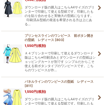
ダウンロード版の購入はこちらA4サイズのプリ
ンターで印刷して使える型紙です。印刷したも
のを貼り合わせると実物大の型紙になります。
印刷済み型紙の発送を希望される方は上にあ
る…
プリンセスラインのワンピース 前ボタン開き
の型紙 レディース
[
803
]
1,550
円
(税別)
Ａ４プリンターで印刷して使えるダウンロード
版はこちら※印刷済みとダウンロードの型紙はシ
ョッピングカートが別です シンプルだからこそ
使える前ボタンタイプのワンピースです。こち
らのワンピースが作…
パネルラインのワンピースの型紙 レディース
[
811
]
1,550
円
(税別)
ダウンロード版の購入はこちらA4サイズのプリ
ンターで印刷して使える型紙です。印刷したも