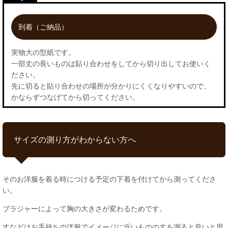
到着（ご納品）
実物大の型紙です。
一部丈の長いものは貼り合わせをしてから切り出してお使いく
ださい。
先に切ると貼り合わせの場所が分かりにくくなりやすいので、
かならずつなげてから切ってください。
サイズの測り方がわからない方へ
そのお洋服を着る時につける予定の下着を付けてから測ってくださ
い。
ブラジャーによって胸の大きさが変わるためです。
丈などはお手持ちの洋服でイメージに近いものの丈を測ると良いと思