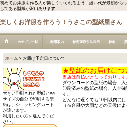
初めてお洋服を作る人が楽しくつくれるよう、縫い代が最初から
してある型紙が沢山あります
楽しくお洋服を作ろう！うさこの型紙屋さん
カテゴリ一覧
ご利用案内
特定商取引法表示
特集
ホーム
>
お届け予定日について
★型紙のお届けにつ
当店は前払いとなっております
ダウンロードの型紙の場合、入
印刷済みの型紙の場合、入金確
大きい印刷された型紙とA4
す。
サイズの自分で印刷する型
どんなに遅くても10日以内に
紙は、ショッピングカート
（※台風や大雨などの天候によ
が違います。
利用したい方を選んでくだ
さい。