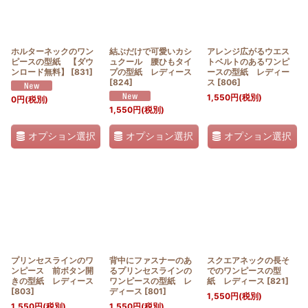
ホルターネックのワン
結ぶだけで可愛いカシ
アレンジ広がるウエス
ピースの型紙 【ダウ
ュクール 腰ひもタイ
トベルトのあるワンピ
ンロード無料】
[
831
]
プの型紙 レディース
ースの型紙 レディー
[
824
]
ス
[
806
]
1,550
円
(税別)
0
円
(税別)
1,550
円
(税別)
オプション選択
オプション選択
オプション選択
プリンセスラインのワ
背中にファスナーのあ
スクエアネックの長そ
ンピース 前ボタン開
るプリンセスラインの
でのワンピースの型
きの型紙 レディース
ワンピースの型紙 レ
紙 レディース
[
821
]
[
803
]
ディース
[
801
]
1,550
円
(税別)
1,550
円
(税別)
1,550
円
(税別)