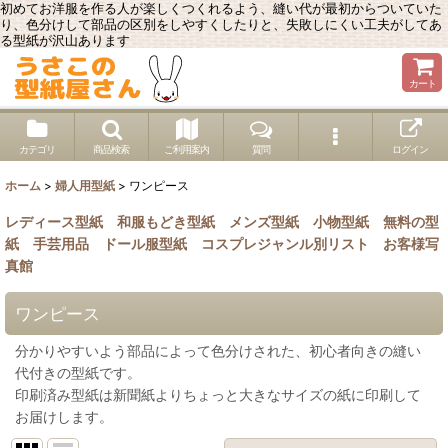
初めてお洋服を作る人が楽しくつくれるよう、縫い代が最初からついていた
り、色分けして部品の区別をしやすくしたりと、失敗しにくい工夫がしてあ
る型紙が沢山あります
カート
カテゴリ
商品検索
ご利用案内
質問
ログイン
ホーム
>
婦人用型紙
>
ワンピース
レディース型紙
和服もどき型紙
メンズ型紙
小物型紙
無料の型
紙
手芸用品
ドール服型紙
コスプレジャンル別リスト
お客様写
真館
ワンピース
分かりやすいよう部品によって色分けされた、初心者向きの縫い
代付きの型紙です。
印刷済み型紙は新聞紙よりちょっと大きなサイズの紙に印刷して
お届けします。