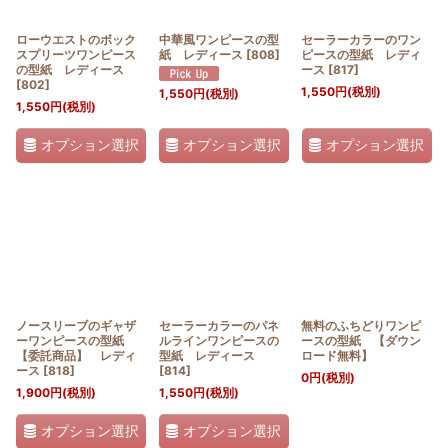
ローウエストのボック
中華風ワンピースの型
セーラーカラーのワン
スプリーツワンピース
紙 レディース
[
808
]
ピースの型紙 レディ
の型紙 レディース
ース
[
817
]
[
802
]
1,550
円
(税別)
1,550
円
(税別)
1,550
円
(税別)
オプション選択
オプション選択
オプション選択
ノースリーブのギャザ
セーラーカラーのパネ
無料のふちどりワンピ
ーワンピースの型紙
ルラインワンピースの
ースの型紙 【ダウン
【委託商品】 レディ
型紙 レディース
ロード無料】
ース
[
818
]
[
814
]
0
円
(税別)
1,900
円
(税別)
1,550
円
(税別)
オプション選択
オプション選択