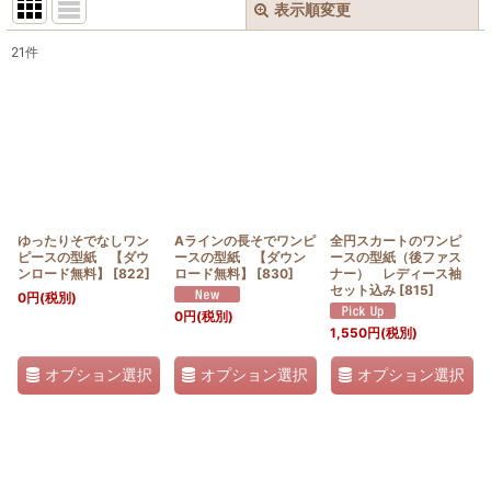
表示順変更
閉じる
21
件
表示数
:
並び順
:
絞り込む
ゆったりそでなしワン
Aラインの長そでワンピ
全円スカートのワンピ
ピースの型紙 【ダウ
ースの型紙 【ダウン
ースの型紙（後ファス
ンロード無料】
[
822
]
ロード無料】
[
830
]
ナー） レディース袖
セット込み
[
815
]
0
円
(税別)
0
円
(税別)
1,550
円
(税別)
オプション選択
オプション選択
オプション選択