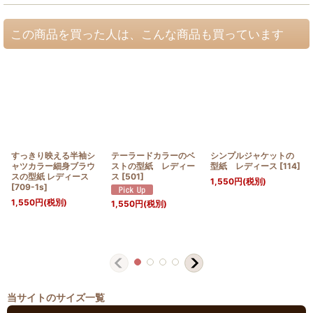
この商品を買った人は、こんな商品も買っています
すっきり映える半袖シ
テーラードカラーのベ
シンプルジャケットの
ャツカラー細身ブラウ
ストの型紙 レディー
型紙 レディース
[
114
]
スの型紙 レディース
ス
[
501
]
1,550
円
(税別)
[
709-1s
]
1,550
円
(税別)
1,550
円
(税別)
当サイトのサイズ一覧