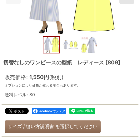
切替なしのワンピースの型紙 レディース
[
809
]
販売価格
:
1,550
円
(税別)
オプションにより価格が変わる場合もあります。
送料レベル
:
80
Facebookでシェア
サイズ
/
縫い方説明書
を選択してください