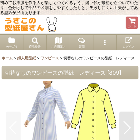
初めてお洋服を作る人が楽しくつくれるよう、縫い代が最初からついていた
り、色分けして部品の区別をしやすくしたりと、失敗しにくい工夫がしてあ
る型紙が沢山あります
カート
カテゴリ
商品検索
ご利用案内
質問
ログイン
ホーム
>
婦人用型紙
>
ワンピース
>
切替なしのワンピースの型紙 レディース
切替なしのワンピースの型紙 レディース
[
809
]