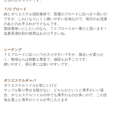
Ｔ/Ｃブロード
綿とポリエステル混紡素材で、普通のブロードに比べ少々高いの
ですが、しわになりにくく縫いやすい生地なので、毎日のお洗濯
のあとのお手入れがラクなんです。
普段着使いにしたいのなら、ＴＣブロードが一番だと思います！
塩素系漂白剤の使用はおさけ下さいね。
シーチング
ＴＣブロードに比べシワが入りやすいですが、風合いが柔らか
く、無地ならば色数も豊富で、値段もお手ごろです。
縫いやすく、初心者には扱いやすいです。
ポリエステルギャバ
ポリエステルツイルが欲しいけど
サンプル取り寄せる暇がない、どちらかというと薄手がいい場
合、ポリエステルツイルの中でも薄手のものが多いので、この生
地を選ぶと薄手のツイルが手に入ります