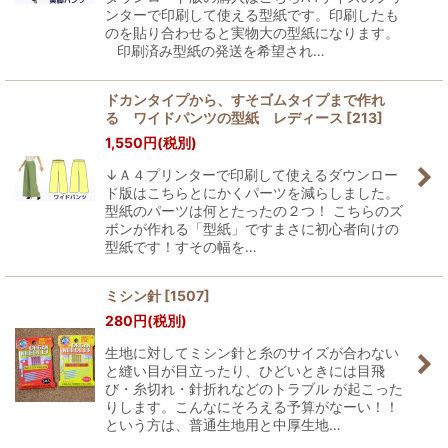
ンターで印刷して使える型紙です。印刷したも
のを貼り合わせると実物大の型紙になります。
印刷済み型紙の発送を希望され…
ドカンタイプから、すそゴムタイプまで作れ
る ワイドパンツの型紙 レディース
[
213
]
1,550
円
(税別)
↓Ａ４プリンターで印刷して使えるダウンロー
ド版はこちらとにかくパーツを減らしました。
型紙のパーツは何とたったの２つ！ こちらのズ
ボンが作れる「型紙」ですまさに初心者向けの
型紙です！すその幅を…
ミシン針
[
1507
]
280
円
(税別)
生地に対してミシン針と糸のサイズが合わない
と縫い目が目立ったり、ひどいときには目飛
び・糸切れ・針折れなどのトラブル が起こった
りします。こんなにそろえる予算がなーい！！
という方は、普通生地用と中厚生地…