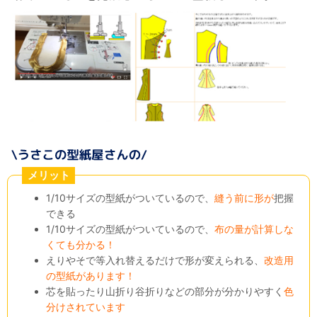
メリット
1/10サイズの型紙がついているので、
縫う前に形が
把握
できる
1/10サイズの型紙がついているので、
布の量が計算しな
くても分かる！
えりやそで等入れ替えるだけで形が変えられる、
改造用
の型紙があります！
芯を貼ったり山折り谷折りなどの部分が分かりやすく
色
分けされています