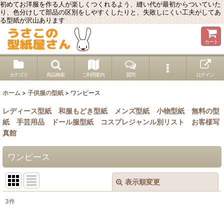
初めてお洋服を作る人が楽しくつくれるよう、縫い代が最初からついていた
り、色分けして部品の区別をしやすくしたりと、失敗しにくい工夫がしてあ
る型紙が沢山あります
カート
カテゴリ
商品検索
ご利用案内
質問
ログイン
ホーム
>
子供服の型紙
>
ワンピース
レディース型紙
和服もどき型紙
メンズ型紙
小物型紙
無料の型
紙
手芸用品
ドール服型紙
コスプレジャンル別リスト
お客様写
真館
ワンピース
表示順変更
閉じる
3
件
表示数
: