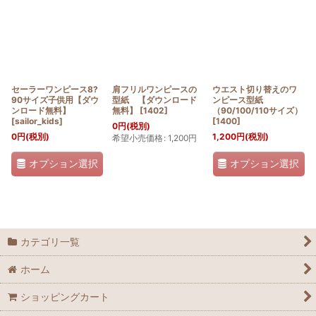
並び順
:
絞り込む
セーラーワンピース8?
肩フリルワンピースの
ウエスト切り替えのワ
90サイズ子供用【ダウ
型紙 【ダウンロード
ンピース型紙
ンロード無料】
無料】
[
1402
]
（90/100/110サイズ）
[
sailor_kids
]
[
1400
]
0
円
(税別)
0
円
(税別)
1,200
円
(税別)
希望小売価格
:
1,200
円
オプション選択
オプション選択
カテゴリ一覧
ホーム
ショッピングカート