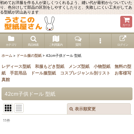
初めてお洋服を作る人が楽しくつくれるよう、縫い代が最初からついていた
り、色分けして部品の区別をしやすくしたりと、失敗しにくい工夫がしてあ
る型紙が沢山あります
カート
カテゴリ
商品検索
ご利用案内
質問
ログイン
ホーム
>
ドール服の型紙
>
42cm子供ドール 型紙
レディース型紙
和服もどき型紙
メンズ型紙
小物型紙
無料の型
紙
手芸用品
ドール服型紙
コスプレジャンル別リスト
お客様写
真館
42cm子供ドール 型紙
表示順変更
閉じる
11
件
表示数
: