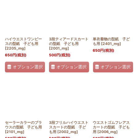
並び順
:
絞り込む
ハイウエストワンピー
3段ティアードスカート
単衣着物の型紙 子ど
スの型紙 子ども用
の型紙 子ども用
も用
[
2401_mg
]
[
2205_mg
]
[
2001_mg
]
650
円
(税別)
650
円
(税別)
500
円
(税別)
オプション選択
オプション選択
オプション選択
セーラーカラーのブラ
3段フリルハイウエスト
ウエストゴムフレアス
ウスの型紙 子ども用
スカートの型紙 子ど
カートの型紙 子ども
[
2101_mg
]
も用
[
2002_mg
]
用
[
2006_mg
]