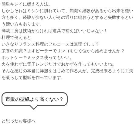
簡単キレイに縫える方法。
しかしそれはミシンに慣れていて、知識や経験があるから出来る縫い
方も多く、経験が少ない人がその通りに縫おうとすると失敗するとい
う縫い方もあります。
洋裁工房は技術がなければ道具で補えばいいじゃない！
料理で例えると
いきなりフランス料理のフルコースは無理でしょ？
栄養の知識？まずピーラーでリンゴをむく位から始めませんか？
ホットケーキミックス使ってもいい。
火を使わずに電子レンジだけでおかずを作ってもいいよね。
そんな感じの本当に洋服をはじめて作る人が、完成出来るように工夫
を凝らして型紙を作っています。
市販の型紙より高くない？
と思ったお客様へ