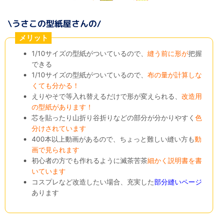
メリット
1/10サイズの型紙がついているので、
縫う前に形が
把握
できる
1/10サイズの型紙がついているので、
布の量が計算しな
くても分かる！
えりやそで等入れ替えるだけで形が変えられる、
改造用
の型紙があります！
芯を貼ったり山折り谷折りなどの部分が分かりやすく
色
分けされています
400本以上動画があるので、ちょっと難しい縫い方も
動
画で見られます
初心者の方でも作れるように滅茶苦茶
細かく説明書を書
いています
コスプレなど改造したい場合、充実した
部分縫いページ
あります