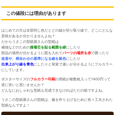
この値段には理由があります
はじめての方は全部同じ色だとどの線が切り取り線で、どこにどんな
意味があるか分かりませんよね？
だからうさこの型紙屋さんの型紙は
補強などのための
接着芯を貼る範囲を緑
にしたり
部品の場所が分かるように図を入れて
パーツの場所を赤
で囲ったり
改造や、柄合わせの基準になる線を鼠色
にしたり
出来上がり線を青色
にしたりと視覚で違いが分かるようにフルカラー
にしています。
ポスターサイズの
フルカラー印刷
の用紙が複数枚入って1400円って
逆に安いと思いませんか？
どんなにおしゃれな型紙も完成できなければただの紙ですよね。
うさこの型紙屋さんの型紙は、服を作り上げるために色々工夫された
型紙なんですよ！