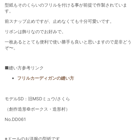
型紙もそのくらいのフリルを付ける事が前提で作製されていま
す。
前スナップ止めですが、止めなくても十分可愛いです。
リボンは飾りなのでお好みで。
一枚あるととても便利で使い勝手も良いと思いますので是非どう
ぞ〜。
■縫い方参考リンク
フリルカーディガンの縫い方
モデルSD：旧MSDミュウ/さくら
（創作造形©ボークス・造形村）
No.DD061
※ドールのお洋服の型紙です