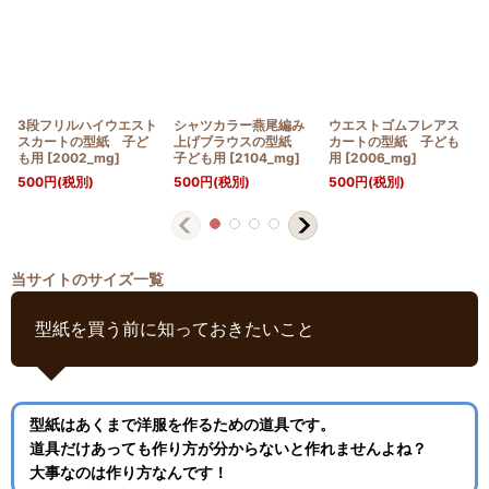
3段フリルハイウエスト
シャツカラー燕尾編み
ウエストゴムフレアス
スカートの型紙 子ど
上げブラウスの型紙
カートの型紙 子ども
も用
[
2002_mg
]
子ども用
[
2104_mg
]
用
[
2006_mg
]
500
円
(税別)
500
円
(税別)
500
円
(税別)
当サイトのサイズ一覧
型紙を買う前に知っておきたいこと
型紙はあくまで洋服を作るための道具です。
道具だけあっても作り方が分からないと作れませんよね？
大事なのは作り方なんです！