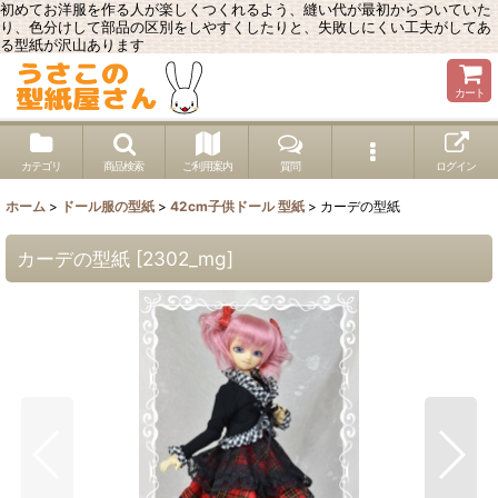
初めてお洋服を作る人が楽しくつくれるよう、縫い代が最初からついていた
り、色分けして部品の区別をしやすくしたりと、失敗しにくい工夫がしてあ
る型紙が沢山あります
カート
カテゴリ
商品検索
ご利用案内
質問
ログイン
ホーム
>
ドール服の型紙
>
42cm子供ドール 型紙
>
カーデの型紙
カーデの型紙
[
2302_mg
]