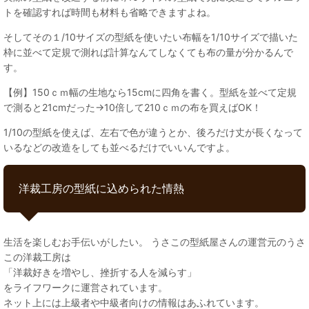
トを確認すれば時間も材料も省略できますよね。
そしてその１/10サイズの型紙を使いたい布幅を1/10サイズで描いた
枠に並べて定規で測れば計算なんてしなくても布の量が分かるんで
す。
【例】150ｃｍ幅の生地なら15cmに四角を書く。型紙を並べて定規
で測ると21cmだった→10倍して210ｃｍの布を買えばOK！
1/10の型紙を使えば、左右で色が違うとか、後ろだけ丈が長くなって
いるなどの改造をしても並べるだけでいいんですよ。
洋裁工房の型紙に込められた情熱
生活を楽しむお手伝いがしたい。 うさこの型紙屋さんの運営元のうさ
この洋裁工房は
「洋裁好きを増やし、挫折する人を減らす」
をライフワークに運営されています。
ネット上には上級者や中級者向けの情報はあふれています。