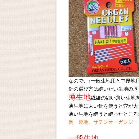
なので、↑一般生地用と中厚地
針の選び方は縫いたい生地の厚
薄生地
繊維の細い薄い生地
薄生地に太い針を使うと穴が大
薄い生地を縫うと縫ったところ
例 裏地、サテンオーガンジー
一般生地