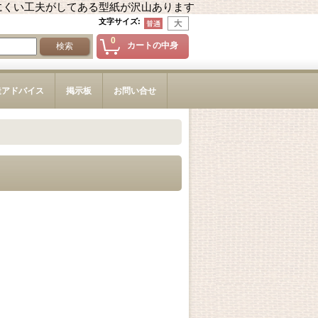
にくい工夫がしてある型紙が沢山あります
文字サイズ
:
0
カートの中身
造アドバイス
掲示板
お問い合せ