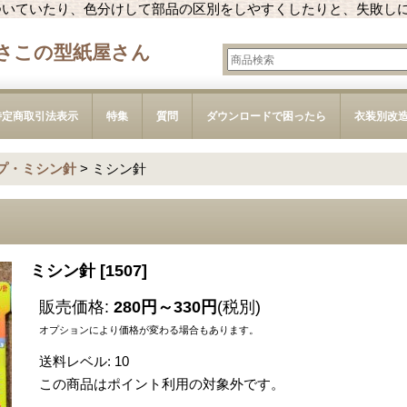
ついていたり、色分けして部品の区別をしやすくしたりと、失敗し
さこの型紙屋さん
特定商取引法表示
特集
質問
ダウンロードで困ったら
衣装別改
プ・ミシン針
>
ミシン針
ミシン針
[
1507
]
販売価格
:
280円～330円
(税別)
オプションにより価格が変わる場合もあります。
送料レベル
:
10
この商品はポイント利用の対象外です。