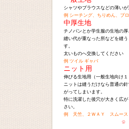
シャツやブラウスなどの薄いが
例 シーチング、ちりめん、ブ
中厚生地
チノパンとか学生服の生地の厚
縫い代が重なった所などを縫う
す。
太いものへ交換してください
例 ツイル ギャバ
ニット用
伸びる生地用（一般生地向け１
ニットは縫うだけなら普通の針
がってしまいます。
特に洗濯した後穴が大きく広が
さい。
例 天竺、２ＷＡＹ スムース