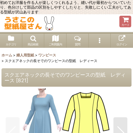
初めてお洋服を作る人が楽しくつくれるよう、縫い代が最初からついていた
り、色分けして部品の区別をしやすくしたりと、失敗しにくい工夫がしてあ
る型紙が沢山あります
カート
カテゴリ
商品検索
ご利用案内
質問
ログイン
ホーム
>
婦人用型紙
>
ワンピース
>
スクエアネックの長そでのワンピースの型紙 レディース
スクエアネックの長そでのワンピースの型紙 レディ
ース
[
821
]