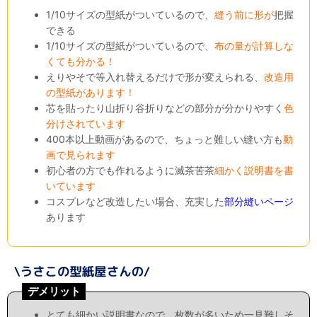
1/10サイズの型紙がついているので、
縫う前に形が
把握
できる
1/10サイズの型紙がついているので、
布の量が計算しな
くても分かる！
えりやそで等入れ替えるだけで形が変えられる、
改造用
の型紙があります！
芯を貼ったり山折り谷折りなどの部分が分かりやすく
色
分けされています
400本以上動画があるので、ちょっと難しい縫い方も
動
画で見られます
初心者の方でも作れるように滅茶苦茶
細かく説明書を書
いています
コスプレなど改造したい場合、充実した
部分縫いページ
あります
デメリット
とても細かい説明書なので、枚数が多いため一見難しそ