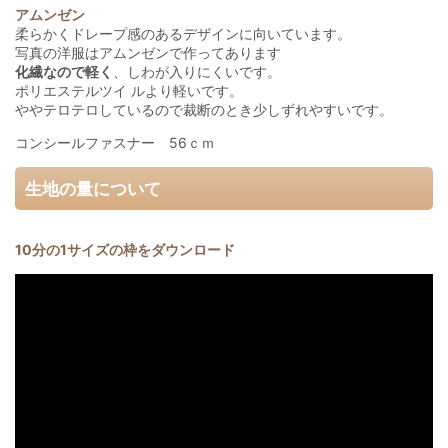
アムンゼン
柔らかくドレープ感のあるデザインに向いています。
写真の洋服はアムンゼンで作ってあります
化繊なので軽く
、しわが入りにくいです。
ポリエステルツイ ルより軽いです。
ややテロテロしているので裁断のとき少しずれやすいです。
コンシールファスナー 56ｃｍ
生地の量について
10分の1サイズの枠をダウンロード