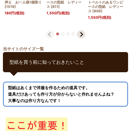
押え お一人様1個限り
ースの型紙 レディー
トベルトのあるワンピ
[
1519
]
ス
[
811
]
ースの型紙 レディー
ス
[
806
]
180
円
(税別)
1,550
円
(税別)
1,550
円
(税別)
当サイトのサイズ一覧
型紙を買う前に知っておきたいこと
型紙はあくまで洋服を作るための道具です。
道具だけあっても作り方が分からないと作れませんよね？
大事なのは作り方なんです！