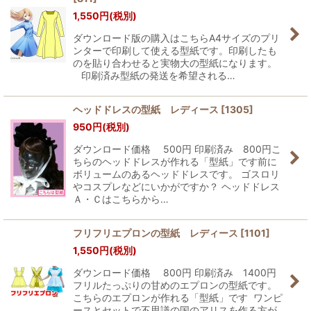
1,550
円
(税別)
ダウンロード版の購入はこちらA4サイズのプリ
ンターで印刷して使える型紙です。印刷したも
のを貼り合わせると実物大の型紙になります。
印刷済み型紙の発送を希望される…
ヘッドドレスの型紙 レディース
[
1305
]
950
円
(税別)
ダウンロード価格 500円 印刷済み 800円こ
ちらのヘッドドレスが作れる「型紙」です前に
ボリュームのあるヘッドドレスです。 ゴスロリ
やコスプレなどにいかがですか？ ヘッドドレス
Ａ・Ｃはこちらから…
フリフリエプロンの型紙 レディース
[
1101
]
1,550
円
(税別)
ダウンロード価格 800円 印刷済み 1400円
フリルたっぷりの甘めのエプロンの型紙です。
こちらのエプロンが作れる「型紙」です ワンピ
ースとセットで不思議の国のアリスを作る方が