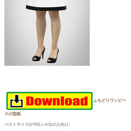
ふちどりワンピー
スの型紙
バストサイズが?92ｃｍ位の人向け。