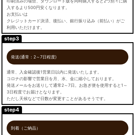
印刷済みの場合、ダウンロード版を同時購入すると2つ別々に購
入するより500円安くなります。
お支払いは
クレジットカード決済、後払い、銀行振り込み（前払い）がご
利用いただけます。
step3
発送(通常：2～7日程度)
通常、入金確認後1営業日以内に発送いたします。
コロナの影響で営業日を月、水、金に縮小しております。
発送メールをお送りして通常2～7日。お急ぎ便を使用すると1～
3日程度でお届けとなります。
ただし天候などで日数が変更すことがあるそうです。
step4
到着（ご納品）