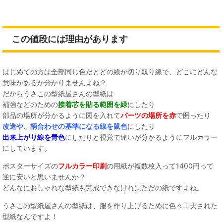
この値段には理由があります
はじめての方は全部同じ色だとどの線が切り取り線で、どこにどんな
意味があるか分かりませんよね？
だからうさこの型紙屋さんの型紙は
補強などのための
接着芯を貼る範囲を緑
にしたり
部品の場所が分かるように図を入れて
パーツの場所を赤
で囲ったり
改造や、柄合わせの基準になる線を鼠色
にしたり
出来上がり線を青色
にしたりと視覚で違いが分かるようにフルカラー
にしています。
ポスターサイズの
フルカラー印刷
の用紙が複数枚入って1400円って
逆に安いと思いませんか？
どんなにおしゃれな型紙も完成できなければただの紙ですよね。
うさこの型紙屋さんの型紙は、服を作り上げるために色々工夫された
型紙なんですよ！