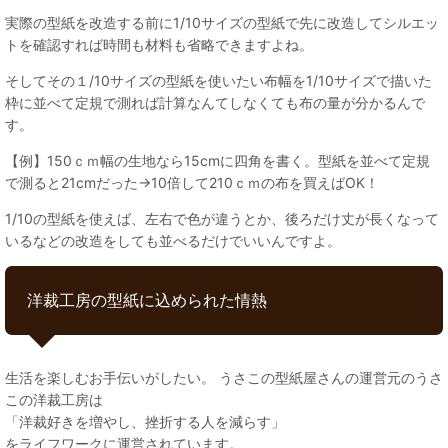
実際の型紙を改造する前に1/10サイズの型紙で先に改造してシルエッ
トを確認すれば時間も材料も省略できますよね。
そしてその１/10サイズの型紙を使いたい布幅を1/10サイズで描いた
枠に並べて定規で測れば計算なんてしなくても布の量が分かるんで
す。
【例】150ｃｍ幅の生地なら15cmに四角を書く。型紙を並べて定規
で測ると21cmだった→10倍して210ｃｍの布を買えばOK！
1/10の型紙を使えば、左右で色が違うとか、後ろだけ丈が長くなって
いるなどの改造をしても並べるだけでいいんですよ。
洋裁工房の型紙に込められた情熱
生活を楽しむお手伝いがしたい。 うさこの型紙屋さんの運営元のうさ
この洋裁工房は
「洋裁好きを増やし、挫折する人を減らす」
をライフワークに運営されています。