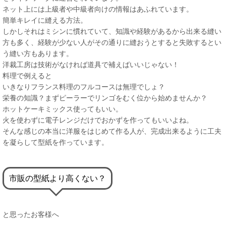
ネット上には上級者や中級者向けの情報はあふれています。
簡単キレイに縫える方法。
しかしそれはミシンに慣れていて、知識や経験があるから出来る縫い
方も多く、経験が少ない人がその通りに縫おうとすると失敗するとい
う縫い方もあります。
洋裁工房は技術がなければ道具で補えばいいじゃない！
料理で例えると
いきなりフランス料理のフルコースは無理でしょ？
栄養の知識？まずピーラーでリンゴをむく位から始めませんか？
ホットケーキミックス使ってもいい。
火を使わずに電子レンジだけでおかずを作ってもいいよね。
そんな感じの本当に洋服をはじめて作る人が、完成出来るように工夫
を凝らして型紙を作っています。
市販の型紙より高くない？
と思ったお客様へ