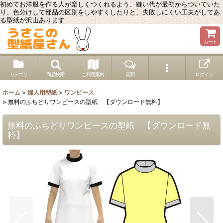
初めてお洋服を作る人が楽しくつくれるよう、縫い代が最初からついていた
り、色分けして部品の区別をしやすくしたりと、失敗しにくい工夫がしてあ
る型紙が沢山あります
カート
カテゴリ
商品検索
ご利用案内
質問
ログイン
ホーム
>
婦人用型紙
>
ワンピース
>
無料のふちどりワンピースの型紙 【ダウンロード無料】
無料のふちどりワンピースの型紙 【ダウンロード無
料】