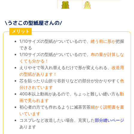
メリット
1/10サイズの型紙がついているので、
縫う前に形が
把握
できる
1/10サイズの型紙がついているので、
布の量が計算しな
くても分かる！
えりやそで等入れ替えるだけで形が変えられる、
改造用
の型紙があります！
芯を貼ったり山折り谷折りなどの部分が分かりやすく
色
分けされています
400本以上動画があるので、ちょっと難しい縫い方も
動
画で見られます
初心者の方でも作れるように滅茶苦茶
細かく説明書を書
いています
コスプレなど改造したい場合、充実した
部分縫いページ
あります