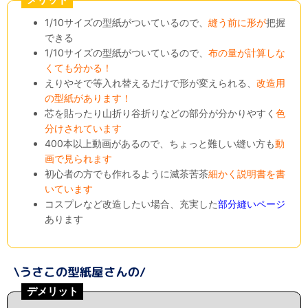
1/10サイズの型紙がついているので、
縫う前に形が
把握
できる
1/10サイズの型紙がついているので、
布の量が計算しな
くても分かる！
えりやそで等入れ替えるだけで形が変えられる、
改造用
の型紙があります！
芯を貼ったり山折り谷折りなどの部分が分かりやすく
色
分けされています
400本以上動画があるので、ちょっと難しい縫い方も
動
画で見られます
初心者の方でも作れるように滅茶苦茶
細かく説明書を書
いています
コスプレなど改造したい場合、充実した
部分縫いページ
あります
デメリット