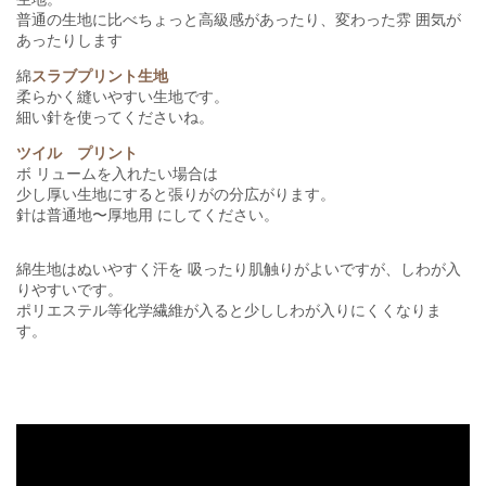
普通の生地に比べちょっと高級感があったり、変わった雰 囲気が
あったりします
綿
スラブプリント生地
柔らかく縫いやすい生地です。
細い針を使ってくださいね。
ツイル プリント
ボ リュームを入れたい場合は
少し厚い生地にすると張りがの分広がります。
針は普通地〜厚地用 にしてください。
綿生地はぬいやすく汗を 吸ったり肌触りがよいですが、しわが入
りやすいです。
ポリエステル等化学繊維が入ると少ししわが入りにくくなりま
す。