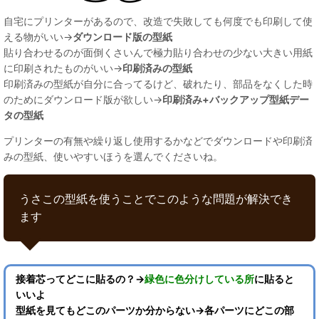
自宅にプリンターがあるので、改造で失敗しても何度でも印刷して使
える物がいい→
ダウンロード版の型紙
貼り合わせるのが面倒くさいんで極力貼り合わせの少ない大きい用紙
に印刷されたものがいい→
印刷済みの型紙
印刷済みの型紙が自分に合ってるけど、破れたり、部品をなくした時
のためにダウンロード版が欲しい→
印刷済み+バックアップ型紙デー
タの型紙
プリンターの有無や繰り返し使用するかなどでダウンロードや印刷済
みの型紙、使いやすいほうを選んでくださいね。
うさこの型紙を使うことでこのような問題が解決でき
ます
接着芯ってどこに貼るの？→
緑色に色分けしている所
に貼ると
いいよ
型紙を見てもどこのパーツか分からない→各パーツにどこの部