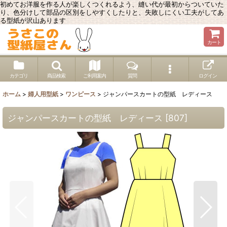
初めてお洋服を作る人が楽しくつくれるよう、縫い代が最初からついていた
り、色分けして部品の区別をしやすくしたりと、失敗しにくい工夫がしてあ
る型紙が沢山あります
カート
カテゴリ
商品検索
ご利用案内
質問
ログイン
ホーム
>
婦人用型紙
>
ワンピース
>
ジャンパースカートの型紙 レディース
ジャンパースカートの型紙 レディース
[
807
]