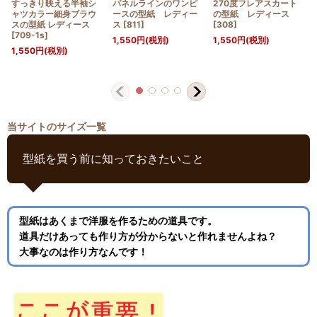
すっきり映える半袖シ
パネルラインのワンピ
270度フレアスカート
ャツカラー細身ブラウ
ースの型紙 レディー
の型紙 レディース
スの型紙 レディース
ス
[
811
]
[
308
]
[
709-1s
]
1,550
円
(税別)
1,550
円
(税別)
1,550
円
(税別)
当サイトのサイズ一覧
型紙を買う前に知っておきたいこと
型紙はあくまで洋服を作るための道具です。
道具だけあっても作り方が分からないと作れませんよね？
大事なのは作り方なんです！