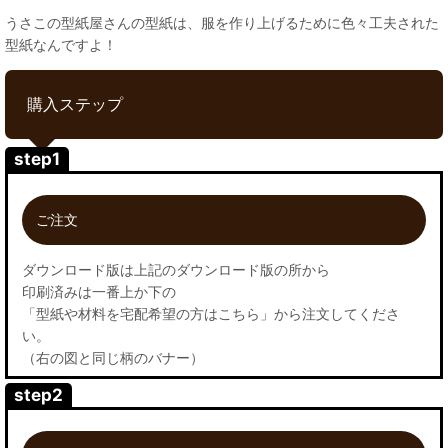
うさこの型紙屋さんの型紙は、服を作り上げるために色々工夫された
型紙なんですよ！
購入ステップ
step1
ご注文
ダウンロード版は上記のダウンロード版の所から
印刷済みは一番上か下の
「型紙や材料を宅配希望の方はこちら」から注文してくださ
い。
（右の図と同じ柄のバナー）
step2