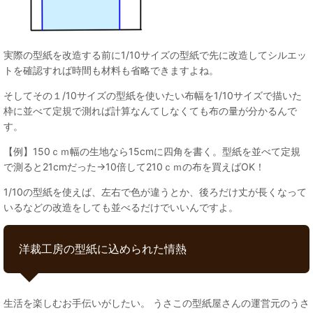
実際の型紙を改造する前に1/10サイズの型紙で先に改造してシルエッ
トを確認すれば時間も材料も省略できますよね。
そしてその１/10サイズの型紙を使いたい布幅を1/10サイズで描いた
枠に並べて定規で測れば計算なんてしなくても布の量が分かるんで
す。
【例】150ｃｍ幅の生地なら15cmに四角を書く。型紙を並べて定規
で測ると21cmだった→10倍して210ｃｍの布を買えばOK！
1/10の型紙を使えば、左右で色が違うとか、後ろだけ丈が長くなって
いるなどの改造をしても並べるだけでいいんですよ。
洋裁工房の型紙に込められた情熱
生活を楽しむお手伝いがしたい。 うさこの型紙屋さんの運営元のうさ