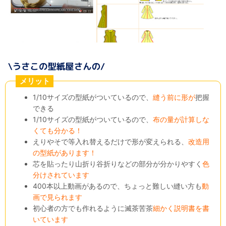
メリット
1/10サイズの型紙がついているので、
縫う前に形が
把握
できる
1/10サイズの型紙がついているので、
布の量が計算しな
くても分かる！
えりやそで等入れ替えるだけで形が変えられる、
改造用
の型紙があります！
芯を貼ったり山折り谷折りなどの部分が分かりやすく
色
分けされています
400本以上動画があるので、ちょっと難しい縫い方も
動
画で見られます
初心者の方でも作れるように滅茶苦茶
細かく説明書を書
いています