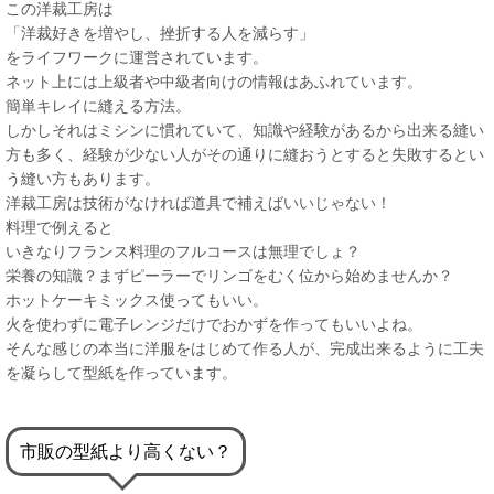
この洋裁工房は
「洋裁好きを増やし、挫折する人を減らす」
をライフワークに運営されています。
ネット上には上級者や中級者向けの情報はあふれています。
簡単キレイに縫える方法。
しかしそれはミシンに慣れていて、知識や経験があるから出来る縫い
方も多く、経験が少ない人がその通りに縫おうとすると失敗するとい
う縫い方もあります。
洋裁工房は技術がなければ道具で補えばいいじゃない！
料理で例えると
いきなりフランス料理のフルコースは無理でしょ？
栄養の知識？まずピーラーでリンゴをむく位から始めませんか？
ホットケーキミックス使ってもいい。
火を使わずに電子レンジだけでおかずを作ってもいいよね。
そんな感じの本当に洋服をはじめて作る人が、完成出来るように工夫
を凝らして型紙を作っています。
市販の型紙より高くない？