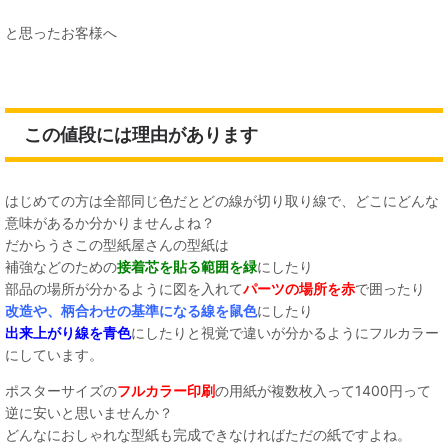
と思ったお客様へ
この値段には理由があります
はじめての方は全部同じ色だとどの線が切り取り線で、どこにどんな
意味があるか分かりませんよね？
だからうさこの型紙屋さんの型紙は
補強などのための
接着芯を貼る範囲を緑
にしたり
部品の場所が分かるように図を入れて
パーツの場所を赤
で囲ったり
改造や、柄合わせの基準になる線を鼠色
にしたり
出来上がり線を青色
にしたりと視覚で違いが分かるようにフルカラー
にしています。
ポスターサイズの
フルカラー印刷
の用紙が複数枚入って1400円って
逆に安いと思いませんか？
どんなにおしゃれな型紙も完成できなければただの紙ですよね。