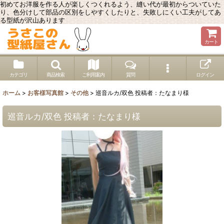
初めてお洋服を作る人が楽しくつくれるよう、縫い代が最初からついていた
り、色分けして部品の区別をしやすくしたりと、失敗しにくい工夫がしてあ
る型紙が沢山あります
カート
カテゴリ
商品検索
ご利用案内
質問
ログイン
ホーム
>
お客様写真館
>
その他
>
巡音ルカ/双色 投稿者：たなまり様
巡音ルカ/双色 投稿者：たなまり様