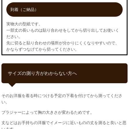
到着（ご納品）
実物大の型紙です。
一部丈の長いものは貼り合わせをしてから切り出してお使いく
ださい。
先に切ると貼り合わせの場所が分かりにくくなりやすいので、
かならずつなげてから切ってください。
サイズの測り方がわからない方へ
そのお洋服を着る時につける予定の下着を付けてから測ってくださ
い。
ブラジャーによって胸の大きさが変わるためです。
丈などはお手持ちの洋服でイメージに近いものの丈を測ると良いと思
います。