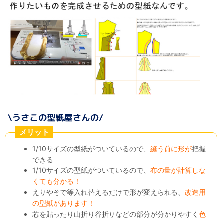
メリット
1/10サイズの型紙がついているので、
縫う前に形が
把握
できる
1/10サイズの型紙がついているので、
布の量が計算しな
くても分かる！
えりやそで等入れ替えるだけで形が変えられる、
改造用
の型紙があります！
芯を貼ったり山折り谷折りなどの部分が分かりやすく
色