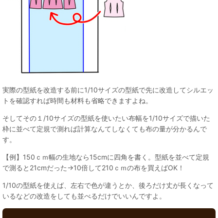
実際の型紙を改造する前に1/10サイズの型紙で先に改造してシルエッ
トを確認すれば時間も材料も省略できますよね。
そしてその１/10サイズの型紙を使いたい布幅を1/10サイズで描いた
枠に並べて定規で測れば計算なんてしなくても布の量が分かるんで
す。
【例】150ｃｍ幅の生地なら15cmに四角を書く。型紙を並べて定規
で測ると21cmだった→10倍して210ｃｍの布を買えばOK！
1/10の型紙を使えば、左右で色が違うとか、後ろだけ丈が長くなって
いるなどの改造をしても並べるだけでいいんですよ。