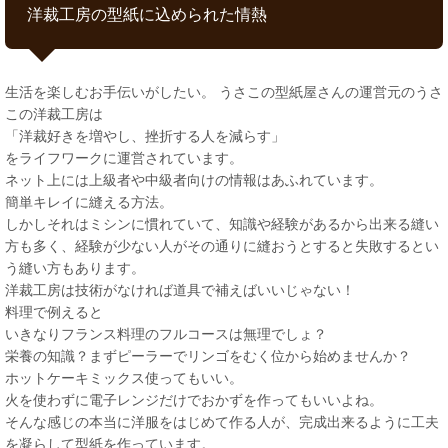
洋裁工房の型紙に込められた情熱
生活を楽しむお手伝いがしたい。 うさこの型紙屋さんの運営元のうさ
この洋裁工房は
「洋裁好きを増やし、挫折する人を減らす」
をライフワークに運営されています。
ネット上には上級者や中級者向けの情報はあふれています。
簡単キレイに縫える方法。
しかしそれはミシンに慣れていて、知識や経験があるから出来る縫い
方も多く、経験が少ない人がその通りに縫おうとすると失敗するとい
う縫い方もあります。
洋裁工房は技術がなければ道具で補えばいいじゃない！
料理で例えると
いきなりフランス料理のフルコースは無理でしょ？
栄養の知識？まずピーラーでリンゴをむく位から始めませんか？
ホットケーキミックス使ってもいい。
火を使わずに電子レンジだけでおかずを作ってもいいよね。
そんな感じの本当に洋服をはじめて作る人が、完成出来るように工夫
を凝らして型紙を作っています。