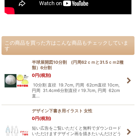
この商品を買った方はこんな商品もチェックしていま
す
半球展開図10分割 (円周62ｃｍと31.5ｃｍ2種
類）6分割
0
円
(税別)
10分割 直径 19.7cm, 円周 62cm直径 10cm,
円周 31.4cm6分割直径 r 19.7cm, 円周 62cm
直…
デザイン下書き用イラスト 女性
0
円
(税別)
短い広告をご覧いただくと無料でダウンロード
いただけますデザイン画を描きたいんだけどう