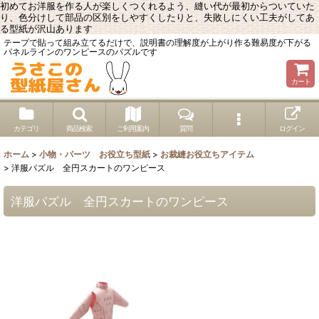
初めてお洋服を作る人が楽しくつくれるよう、縫い代が最初からついていた
り、色分けして部品の区別をしやすくしたりと、失敗しにくい工夫がしてあ
る型紙が沢山あります
テープで貼って組み立てるだけで、説明書の理解度が上がり作る難易度が下がる
パネルラインのワンピースのパズルです
カート
カテゴリ
商品検索
ご利用案内
質問
ログイン
ホーム
>
小物・パーツ お役立ち型紙
>
お裁縫お役立ちアイテム
>
洋服パズル 全円スカートのワンピース
洋服パズル 全円スカートのワンピース