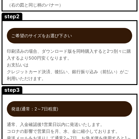
（右の図と同じ柄のバナー）
step2
ご希望のサイズをお選び下さい
印刷済みの場合、ダウンロード版を同時購入すると2つ別々に購
入するより500円安くなります。
お支払いは
クレジットカード決済、後払い、銀行振り込み（前払い）がご
利用いただけます。
step3
発送(通常：2～7日程度)
通常、入金確認後1営業日以内に発送いたします。
コロナの影響で営業日を月、水、金に縮小しております。
発送メールをお送りして通常2～7日。お急ぎ便を使用すると1～