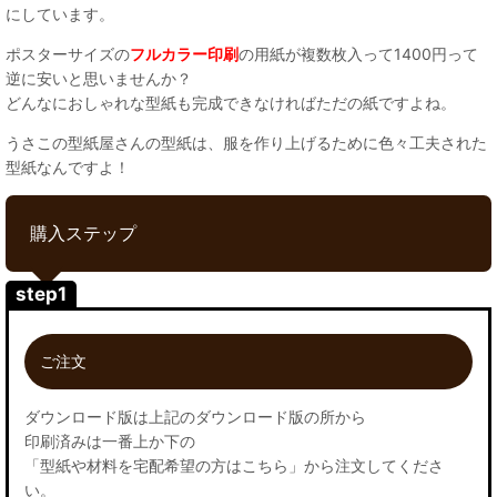
にしています。
ポスターサイズの
フルカラー印刷
の用紙が複数枚入って1400円って
逆に安いと思いませんか？
どんなにおしゃれな型紙も完成できなければただの紙ですよね。
うさこの型紙屋さんの型紙は、服を作り上げるために色々工夫された
型紙なんですよ！
購入ステップ
step1
ご注文
ダウンロード版は上記のダウンロード版の所から
印刷済みは一番上か下の
「型紙や材料を宅配希望の方はこちら」から注文してくださ
い。