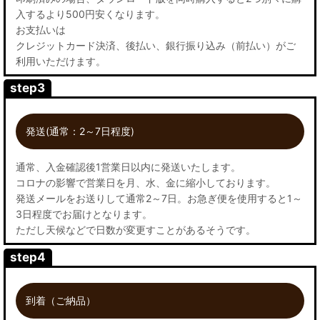
入するより500円安くなります。
お支払いは
クレジットカード決済、後払い、銀行振り込み（前払い）がご
利用いただけます。
step3
発送(通常：2～7日程度)
通常、入金確認後1営業日以内に発送いたします。
コロナの影響で営業日を月、水、金に縮小しております。
発送メールをお送りして通常2～7日。お急ぎ便を使用すると1～
3日程度でお届けとなります。
ただし天候などで日数が変更すことがあるそうです。
step4
到着（ご納品）