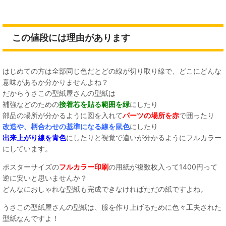
この値段には理由があります
はじめての方は全部同じ色だとどの線が切り取り線で、どこにどんな
意味があるか分かりませんよね？
だからうさこの型紙屋さんの型紙は
補強などのための
接着芯を貼る範囲を緑
にしたり
部品の場所が分かるように図を入れて
パーツの場所を赤
で囲ったり
改造や、柄合わせの基準になる線を鼠色
にしたり
出来上がり線を青色
にしたりと視覚で違いが分かるようにフルカラー
にしています。
ポスターサイズの
フルカラー印刷
の用紙が複数枚入って1400円って
逆に安いと思いませんか？
どんなにおしゃれな型紙も完成できなければただの紙ですよね。
うさこの型紙屋さんの型紙は、服を作り上げるために色々工夫された
型紙なんですよ！