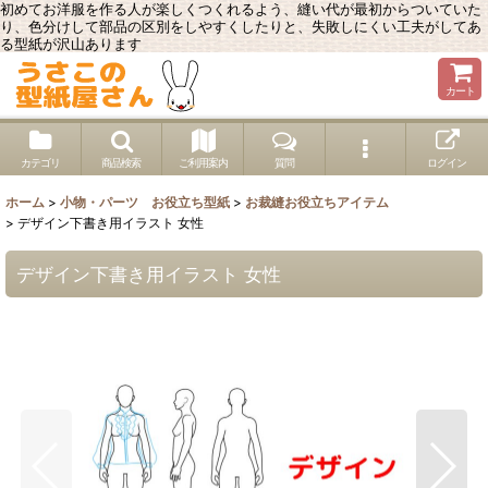
初めてお洋服を作る人が楽しくつくれるよう、縫い代が最初からついていた
り、色分けして部品の区別をしやすくしたりと、失敗しにくい工夫がしてあ
る型紙が沢山あります
カート
カテゴリ
商品検索
ご利用案内
質問
ログイン
ホーム
>
小物・パーツ お役立ち型紙
>
お裁縫お役立ちアイテム
>
デザイン下書き用イラスト 女性
デザイン下書き用イラスト 女性