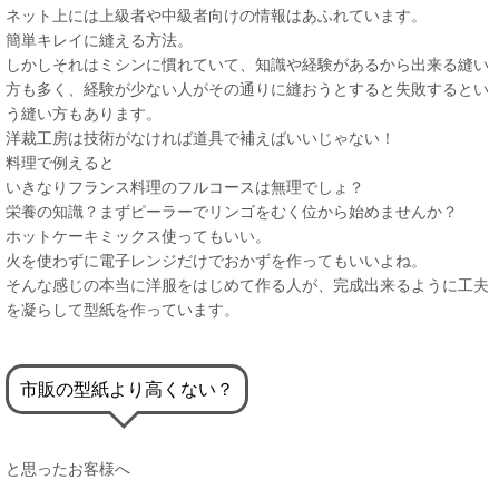
ネット上には上級者や中級者向けの情報はあふれています。
簡単キレイに縫える方法。
しかしそれはミシンに慣れていて、知識や経験があるから出来る縫い
方も多く、経験が少ない人がその通りに縫おうとすると失敗するとい
う縫い方もあります。
洋裁工房は技術がなければ道具で補えばいいじゃない！
料理で例えると
いきなりフランス料理のフルコースは無理でしょ？
栄養の知識？まずピーラーでリンゴをむく位から始めませんか？
ホットケーキミックス使ってもいい。
火を使わずに電子レンジだけでおかずを作ってもいいよね。
そんな感じの本当に洋服をはじめて作る人が、完成出来るように工夫
を凝らして型紙を作っています。
市販の型紙より高くない？
と思ったお客様へ