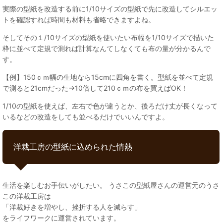
実際の型紙を改造する前に1/10サイズの型紙で先に改造してシルエッ
トを確認すれば時間も材料も省略できますよね。
そしてその１/10サイズの型紙を使いたい布幅を1/10サイズで描いた
枠に並べて定規で測れば計算なんてしなくても布の量が分かるんで
す。
【例】150ｃｍ幅の生地なら15cmに四角を書く。型紙を並べて定規
で測ると21cmだった→10倍して210ｃｍの布を買えばOK！
1/10の型紙を使えば、左右で色が違うとか、後ろだけ丈が長くなって
いるなどの改造をしても並べるだけでいいんですよ。
洋裁工房の型紙に込められた情熱
生活を楽しむお手伝いがしたい。 うさこの型紙屋さんの運営元のうさ
この洋裁工房は
「洋裁好きを増やし、挫折する人を減らす」
をライフワークに運営されています。