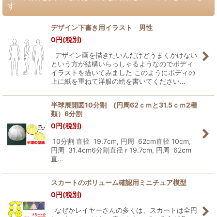
す
デザイン下書き用イラスト 男性
0
円
(税別)
デザイン画を描きたいんだけどうまくかけない
という方が結構いらっしゃるようなのでボディ
イラストを描いてみました このようにボディの
上に紙を重ねて洋服の絵を書いてください…
半球展開図10分割 (円周62ｃｍと31.5ｃｍ2種
類）6分割
0
円
(税別)
10分割 直径 19.7cm, 円周 62cm直径 10cm,
円周 31.4cm6分割直径 r 19.7cm, 円周 62cm
直…
スカートのボリューム確認用ミニチュア模型
0
円
(税別)
なぜかレイヤーさんの多くは、スカートは全円