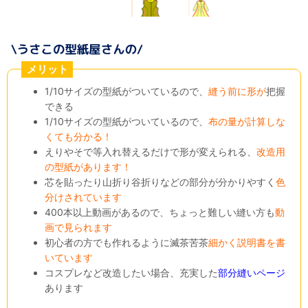
メリット
1/10サイズの型紙がついているので、
縫う前に形が
把握
できる
1/10サイズの型紙がついているので、
布の量が計算しな
くても分かる！
えりやそで等入れ替えるだけで形が変えられる、
改造用
の型紙があります！
芯を貼ったり山折り谷折りなどの部分が分かりやすく
色
分けされています
400本以上動画があるので、ちょっと難しい縫い方も
動
画で見られます
初心者の方でも作れるように滅茶苦茶
細かく説明書を書
いています
コスプレなど改造したい場合、充実した
部分縫いページ
あります