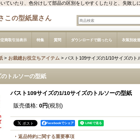
ついていたり、色分けして部品の区別をしやすくしたりと、失敗し
さこの型紙屋さん
特定商取引法表示
特集
質問
ダウンロードで困ったら
衣装別改
紙
>
お裁縫お役立ちアイテム
>
バスト109サイズの1/10サイズの
イズのトルソーの型紙
バスト109サイズの1/10サイズのトルソーの型紙
販売価格
:
0円
(税別)
Facebookでシェア
返品特約に関する重要事項