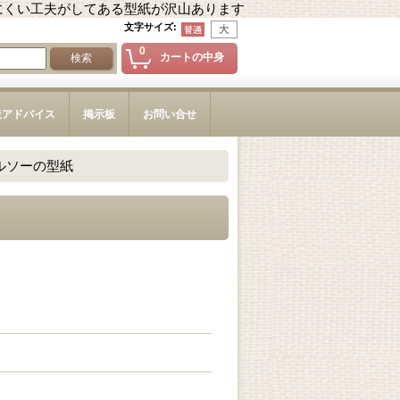
にくい工夫がしてある型紙が沢山あります
文字サイズ
:
0
カートの中身
造アドバイス
掲示板
お問い合せ
トルソーの型紙