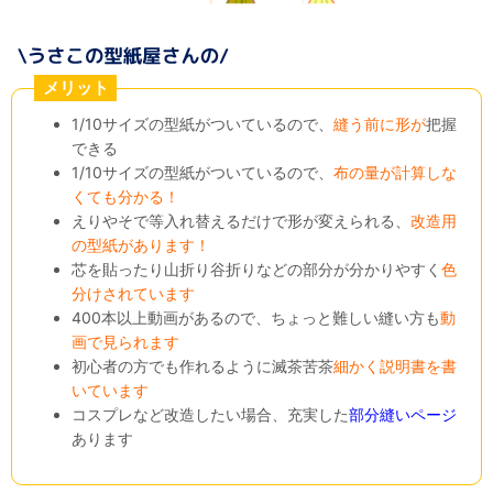
メリット
1/10サイズの型紙がついているので、
縫う前に形が
把握
できる
1/10サイズの型紙がついているので、
布の量が計算しな
くても分かる！
えりやそで等入れ替えるだけで形が変えられる、
改造用
の型紙があります！
芯を貼ったり山折り谷折りなどの部分が分かりやすく
色
分けされています
400本以上動画があるので、ちょっと難しい縫い方も
動
画で見られます
初心者の方でも作れるように滅茶苦茶
細かく説明書を書
いています
コスプレなど改造したい場合、充実した
部分縫いページ
あります