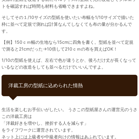
トを確認すれば時間も材料も省略できますよね。
そしてその１/10サイズの型紙を使いたい布幅を1/10サイズで描いた
枠に並べて定規で測れば計算なんてしなくても布の量が分かるんで
す。
【例】150ｃｍ幅の生地なら15cmに四角を書く。型紙を並べて定規
で測ると21cmだった→10倍して210ｃｍの布を買えばOK！
1/10の型紙を使えば、左右で色が違うとか、後ろだけ丈が長くなって
いるなどの改造をしても並べるだけでいいんですよ。
洋裁工房の型紙に込められた情熱
生活を楽しむお手伝いがしたい。 うさこの型紙屋さんの運営元のうさ
この洋裁工房は
「洋裁好きを増やし、挫折する人を減らす」
をライフワークに運営されています。
ネット上には上級者や中級者向けの情報はあふれています。