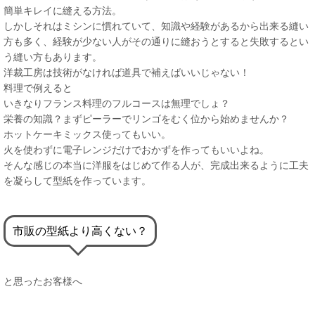
簡単キレイに縫える方法。
しかしそれはミシンに慣れていて、知識や経験があるから出来る縫い
方も多く、経験が少ない人がその通りに縫おうとすると失敗するとい
う縫い方もあります。
洋裁工房は技術がなければ道具で補えばいいじゃない！
料理で例えると
いきなりフランス料理のフルコースは無理でしょ？
栄養の知識？まずピーラーでリンゴをむく位から始めませんか？
ホットケーキミックス使ってもいい。
火を使わずに電子レンジだけでおかずを作ってもいいよね。
そんな感じの本当に洋服をはじめて作る人が、完成出来るように工夫
を凝らして型紙を作っています。
市販の型紙より高くない？
と思ったお客様へ