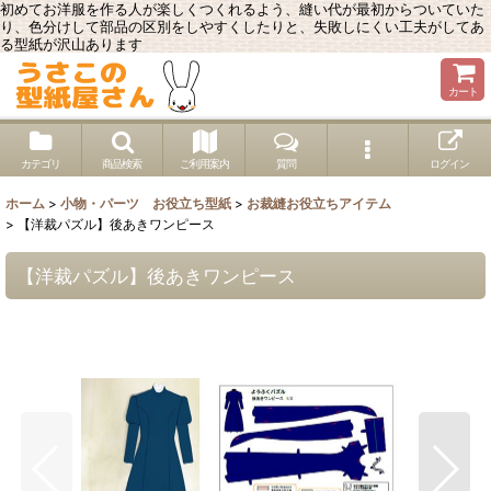
初めてお洋服を作る人が楽しくつくれるよう、縫い代が最初からついていた
り、色分けして部品の区別をしやすくしたりと、失敗しにくい工夫がしてあ
る型紙が沢山あります
カート
カテゴリ
商品検索
ご利用案内
質問
ログイン
ホーム
>
小物・パーツ お役立ち型紙
>
お裁縫お役立ちアイテム
>
【洋裁パズル】後あきワンピース
【洋裁パズル】後あきワンピース