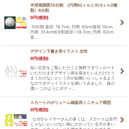
半球展開図10分割 (円周62ｃｍと31.5ｃｍ2種
類）6分割
0
円
(税別)
10分割 直径 19.7cm, 円周 62cm直径 10cm,
円周 31.4cm6分割直径 r 19.7cm, 円周 62cm
直…
デザイン下書き用イラスト 女性
0
円
(税別)
短い広告をご覧いただくと無料でダウンロード
いただけますデザイン画を描きたいんだけどう
まくかけないという方が結構いらっしゃるよう
なのでボディイラストを描いてみました 線が
濃い このようにボディ…
スカートのボリューム確認用ミニチュア模型
0
円
(税別)
なぜかレイヤーさんの多くは、スカートは全円
じゃないといけない病にかかっている方が多い