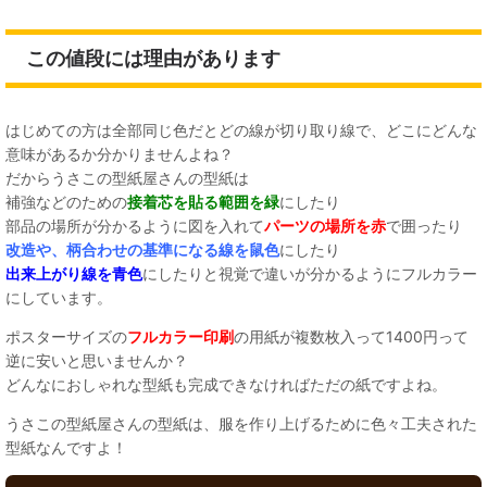
この値段には理由があります
はじめての方は全部同じ色だとどの線が切り取り線で、どこにどんな
意味があるか分かりませんよね？
だからうさこの型紙屋さんの型紙は
補強などのための
接着芯を貼る範囲を緑
にしたり
部品の場所が分かるように図を入れて
パーツの場所を赤
で囲ったり
改造や、柄合わせの基準になる線を鼠色
にしたり
出来上がり線を青色
にしたりと視覚で違いが分かるようにフルカラー
にしています。
ポスターサイズの
フルカラー印刷
の用紙が複数枚入って1400円って
逆に安いと思いませんか？
どんなにおしゃれな型紙も完成できなければただの紙ですよね。
うさこの型紙屋さんの型紙は、服を作り上げるために色々工夫された
型紙なんですよ！