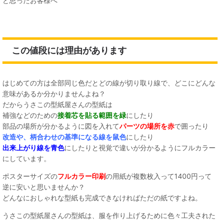
と思ったお客様へ
この値段には理由があります
はじめての方は全部同じ色だとどの線が切り取り線で、どこにどんな
意味があるか分かりませんよね？
だからうさこの型紙屋さんの型紙は
補強などのための
接着芯を貼る範囲を緑
にしたり
部品の場所が分かるように図を入れて
パーツの場所を赤
で囲ったり
改造や、柄合わせの基準になる線を鼠色
にしたり
出来上がり線を青色
にしたりと視覚で違いが分かるようにフルカラー
にしています。
ポスターサイズの
フルカラー印刷
の用紙が複数枚入って1400円って
逆に安いと思いませんか？
どんなにおしゃれな型紙も完成できなければただの紙ですよね。
うさこの型紙屋さんの型紙は、服を作り上げるために色々工夫された