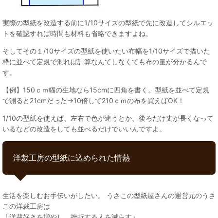
実際の型紙を改造する前に1/10サイズの型紙で先に改造してシルエッ
トを確認すれば時間も材料も省略できますよね。
そしてその１/10サイズの型紙を使いたい布幅を1/10サイズで描いた
枠に並べて定規で測れば計算なんてしなくても布の量が分かるんで
す。
【例】150ｃｍ幅の生地なら15cmに四角を書く。型紙を並べて定規
で測ると21cmだった→10倍して210ｃｍの布を買えばOK！
1/10の型紙を使えば、左右で色が違うとか、後ろだけ丈が長くなって
いるなどの改造をしても並べるだけでいいんですよ。
洋裁工房の型紙に込められた情熱
生活を楽しむお手伝いがしたい。 うさこの型紙屋さんの運営元のうさ
この洋裁工房は
「洋裁好きを増やし、挫折する人を減らす」