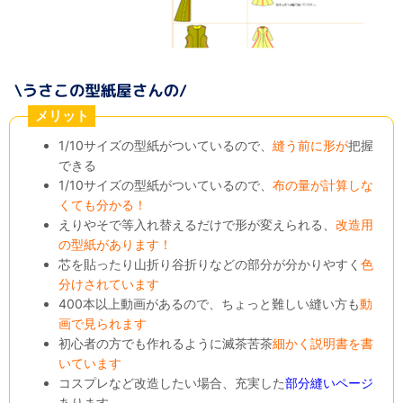
メリット
1/10サイズの型紙がついているので、
縫う前に形が
把握
できる
1/10サイズの型紙がついているので、
布の量が計算しな
くても分かる！
えりやそで等入れ替えるだけで形が変えられる、
改造用
の型紙があります！
芯を貼ったり山折り谷折りなどの部分が分かりやすく
色
分けされています
400本以上動画があるので、ちょっと難しい縫い方も
動
画で見られます
初心者の方でも作れるように滅茶苦茶
細かく説明書を書
いています
コスプレなど改造したい場合、充実した
部分縫いページ
あります