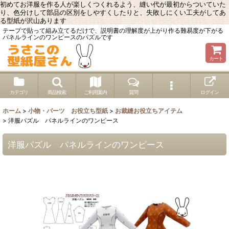
初めてお洋服を作る人が楽しくつくれるよう、縫い代が最初からついていた
り、色分けして部品の区別をしやすくしたりと、失敗しにくい工夫がしてあ
る型紙が沢山あります
テープで貼って組み立てるだけで、説明書の理解度が上がり作る難易度が下がる
パネルラインのワンピースのパズルです
カート
カテゴリ
商品検索
ご利用案内
質問
ログイン
ホーム
>
小物・パーツ お役立ち型紙
>
お裁縫お役立ちアイテム
>
洋服パズル パネルラインのワンピース
洋服パズル パネルラインのワンピース