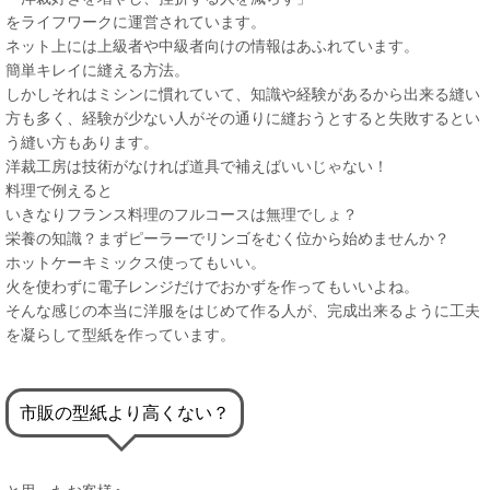
をライフワークに運営されています。
ネット上には上級者や中級者向けの情報はあふれています。
簡単キレイに縫える方法。
しかしそれはミシンに慣れていて、知識や経験があるから出来る縫い
方も多く、経験が少ない人がその通りに縫おうとすると失敗するとい
う縫い方もあります。
洋裁工房は技術がなければ道具で補えばいいじゃない！
料理で例えると
いきなりフランス料理のフルコースは無理でしょ？
栄養の知識？まずピーラーでリンゴをむく位から始めませんか？
ホットケーキミックス使ってもいい。
火を使わずに電子レンジだけでおかずを作ってもいいよね。
そんな感じの本当に洋服をはじめて作る人が、完成出来るように工夫
を凝らして型紙を作っています。
市販の型紙より高くない？