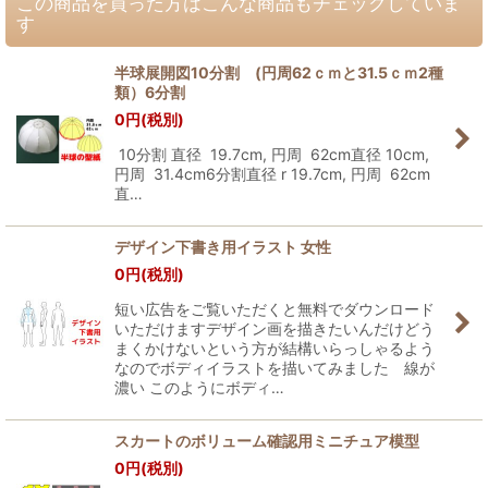
この商品を買った方はこんな商品もチェックしていま
す
半球展開図10分割 (円周62ｃｍと31.5ｃｍ2種
類）6分割
0
円
(税別)
10分割 直径 19.7cm, 円周 62cm直径 10cm,
円周 31.4cm6分割直径 r 19.7cm, 円周 62cm
直…
デザイン下書き用イラスト 女性
0
円
(税別)
短い広告をご覧いただくと無料でダウンロード
いただけますデザイン画を描きたいんだけどう
まくかけないという方が結構いらっしゃるよう
なのでボディイラストを描いてみました 線が
濃い このようにボディ…
スカートのボリューム確認用ミニチュア模型
0
円
(税別)