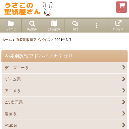
カート
カテゴリ
商品検索
ご利用案内
質問
ログイン
ホーム
>
衣装別改造アドバイス
>
2021年3月
衣装別改造アドバイスカテゴリ
ディズニー系
ゲーム系
アニメ系
2.5次元系
漫画系
Vtuber