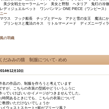
 美少女戦士セーラームーン 美女と野獣 ヘタリア 鬼灯の冷
レディジュエルペット ワンパンマン ONE PIECE（ワンピース）
ニー
マウス フック船長 チップとデール アナと雪の女王 魔法にか
 プリンセスと魔法のキス リトルマーメード ディズニーヴィ
風の羽織
くだみみの猫 制服について- めめ
2014
12
10
年
月
日
件名の作品の、制服を作ろうと考えています
ですが、こちらの衣装の型紙やどういうふうに
作っていけばいいかイメージがつきませんでした。
お時間あるときにでも、こちらの衣装について
ご教授いただけないでしょうか
ハイウェストスカート+裾がプリーツ風？