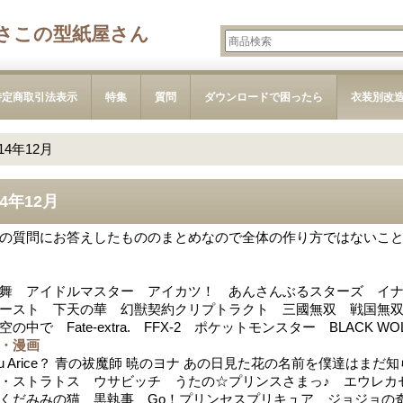
さこの型紙屋さん
特定商取引法表示
特集
質問
ダウンロードで困ったら
衣装別改
014年12月
14年12月
の質問にお答えしたもののまとめなので全体の作り方ではないこ
舞 アイドルマスター アイカツ！ あんさんぶるスターズ イ
ースト 下天の華 幻獣契約クリプトラクト 三國無双 戦国無双 戦国BA
空の中で Fate-extra. FFX-2 ポケットモンスター BLACK 
・漫画
 you Arice？ 青の祓魔師 暁のヨナ あの日見た花の名前を僕達
・ストラトス ウサビッチ うたの☆プリンスさまっ♪ エウレカセ
くだみみの猫 黒執事 Go！プリンセスプリキュア ジョジョの