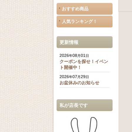
おすすめ商品
人気ランキング！
更新情報
2026
08
01
年
月
日
クーポンを探せ！イベン
ト開催中！
2026
07
29
年
月
日
お盆休みのお知らせ
私が店長です