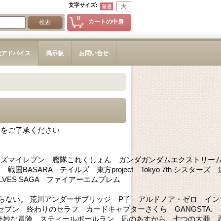
文字サイズ
:
0
カートの中身
造アドバイス
掲示板
お問い合せ
とをご了承ください
ナズマイレブン 艦隊これくしょん ガンダガンダムエクストリー
SARA テイルズ 東方project Tokyo 7th シスターズ 
WOLVES SAGA ファイアーエムブレム
はまだ知らない。 荒川アンダーザブリッジ P子 アルドノア・ゼロ イ
ブン 終わりのセラフ カードキャプターさくら GANGSTA. 
奇妙な冒険 スティールボールラン 凪のあすから 七つの大罪 