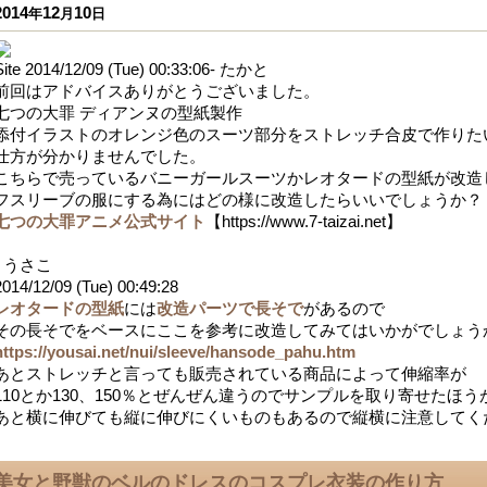
2014
12
10
年
月
日
Site 2014/12/09 (Tue) 00:33:06- たかと
前回はアドバイスありがとうございました。
七つの大罪 ディアンヌの型紙製作
添付イラストのオレンジ色のスーツ部分をストレッチ合皮で作りた
仕方が分かりませんでした。
こちらで売っているバニーガールスーツかレオタードの型紙が改造
フスリーブの服にする為にはどの様に改造したらいいでしょうか？
七つの大罪アニメ公式サイト
【https://www.7-taizai.net】
- うさこ
2014/12/09 (Tue) 00:49:28
レオタードの型紙
には
改造パーツで長そで
があるので
その長そでをベースにここを参考に改造してみてはいかがでしょう
https://yousai.net/nui/sleeve/hansode_pahu.htm
あとストレッチと言っても販売されている商品によって伸縮率が
110とか130、150％とぜんぜん違うのでサンプルを取り寄せたほ
あと横に伸びても縦に伸びにくいものもあるので縦横に注意してく
美女と野獣のベルのドレスのコスプレ衣装の作り方