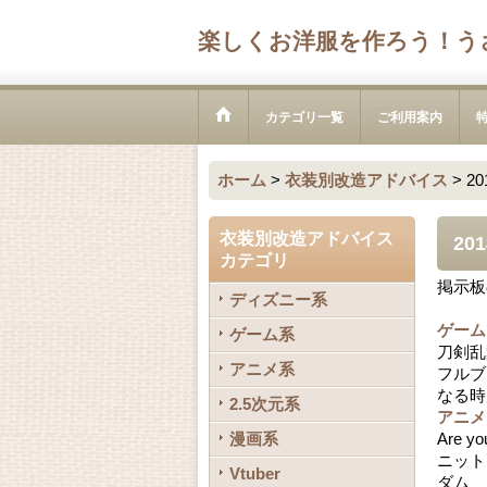
楽しくお洋服を作ろう！う
カテゴリ一覧
ご利用案内
ホーム
>
衣装別改造アドバイス
>
2
衣装別改造アドバイス
20
カテゴリ
掲示板
ディズニー系
ゲーム
ゲーム系
刀剣乱
アニメ系
フルブ
なる時
2.5次元系
アニメ
漫画系
Are
ニット
Vtuber
ダム 