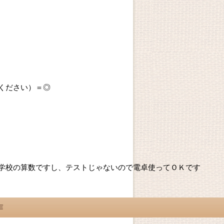
ください）＝◎
学校の算数ですし、テストじゃないので電卓使ってＯＫです
作