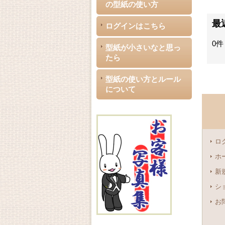
の型紙の使い方
最
ログインはこちら
0件
型紙が小さいなと思っ
たら
型紙の使い方とルール
について
ロ
ホ
新
シ
お