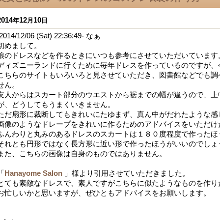
2014
12
10
年
月
日
2014/12/06 (Sat) 22:36:49- なぁ
初めまして。
娘のドレスなどを作るときにいつも参考にさせていただいています
ディズニーランドに行くために毎年ドレスを作っているのですが、
こちらのサイトもいろいろと見させていただき、図書館などでも調
せん。
友人からはスカート部分のウエストから裾までの幅が違うので、上
が、どうしてもうまくいきません。
ただ扇形に裁断してもきれいにたゆまず、真ん中がだれたような感
画像のようなドレープをきれいに作るためのアドバイスをいただけ
ふんわりと丸みのあるドレスのスカートは１８０度程度で作ったほ
それとも円形ではなく長方形に近い形で作ったほうがいいのでしょ
また、こちらの画像は自身のものではありません。
「
Hanayome Salon
」様より引用させていただきました。
とても素敵なドレスで、素人ですがこちらに似たようなものを作り
お忙しいかと思いますが、ぜひともアドバイスをお願いします。