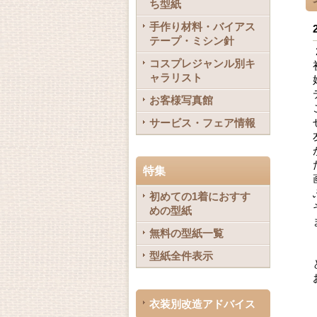
ち型紙
手作り材料・バイアス
テープ・ミシン針
コスプレジャンル別キ
ャラリスト
お客様写真館
サービス・フェア情報
特集
初めての1着におすす
めの型紙
無料の型紙一覧
型紙全件表示
衣装別改造アドバイス