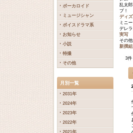
乱太郎
ボーカロイド
ブ！ 
ミュージシャン
ディズ
ミニー
ボイスドラマ系
デレラ
お知らせ
実写
その他
小説
新撰組
特撮
3
件
その他
月別一覧
2031年
2024年
2023年
2022年
2021年