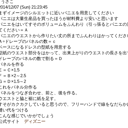
- うさこ
2014/12/07 (Sun) 21:23:45
まずイメージのシルエットに近いパニエを用意してください
パニエは大量生産品を買ったほうが材料費より安いと思います
パニエをはいてすそのボリュームをふんわり（引っ張るとパニエの
てください＝Ａ
パニエのウエストから作りたい丈の所までふんわりはかってくださ
Ａ÷ドレープのパネルの数＝ｃ
ベースになるドレスの型紙を用意する
型紙のウエスト部分をはかって、出来上がりのウエストの長さを出
ドレープのパネルの数で割る＝Ｄ
パネルを作る
Ｅ＝Ｃ×1.5
Ｆ＝Ｂ×2～2.5
Ｇ＝Ｄ×1.5～2
これをパネル分作る
パネルをつなぎ合わせ、前と、後を作る。
ウエストと脇と裾に紙を足す。
すそがカクカクしていると思うので、フリーハンドで線をなだらか
縫い代をつける
こんな感じでいかがでしょう
公式サイト
ディズニー