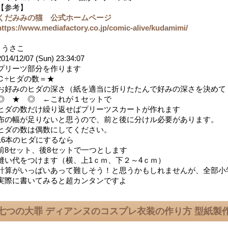
【参考】
くだみみの猫 公式ホームページ
https://www.mediafactory.co.jp/comic-alive/kudamimi/
- うさこ
2014/12/07 (Sun) 23:34:07
プリーツ部分を作ります
Ｃ÷ヒダの数＝★
お好みのヒダの深さ（紙を適当に折りたたんで好みの深さを決めて
◎ ★ ◎ ←これが１セットで
ヒダの数だけ繰り返せばプリーツスカートが作れます
布の幅が足りないと思うので、前と後に分けル必要があります。
ヒダの数は偶数にしてください。
16本のヒダにするなら
前8セット、後8セットで一つとします
縫い代をつけます（横、上1ｃｍ、下２～4ｃｍ）
計算がいっぱいあって難しそう！と思うかもしれませんが、全部小
実際に書いてみると超カンタンですよ
七つの大罪 ディアンヌのコスプレ衣装の作り方 型紙製