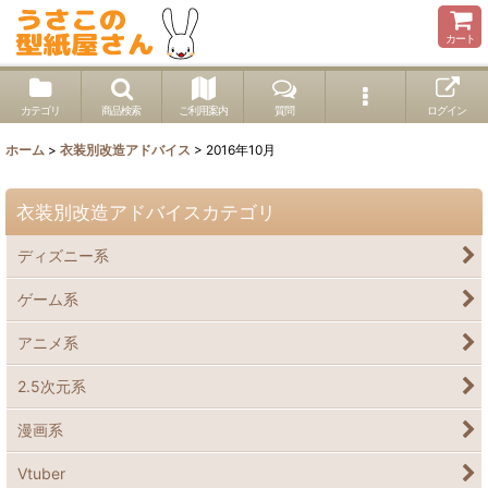
カート
カテゴリ
商品検索
ご利用案内
質問
ログイン
ホーム
>
衣装別改造アドバイス
>
2016年10月
衣装別改造アドバイスカテゴリ
ディズニー系
ゲーム系
アニメ系
2.5次元系
漫画系
Vtuber