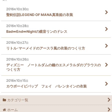
2016
10
30
年
月
日
聖剣伝説LEGEND OF MANA真珠姫の衣装
2016
10
28
年
月
日
Bad∞End∞Nightの鏡音リンのドレス
2016
10
27
年
月
日
リトル･マーメイドのアースラ風の衣装のつくり方
2016
10
26
年
月
日
ディズニー ノートルダムの鐘のエスメラルダのブラウスの
つくり方
2016
10
15
年
月
日
カウボーイビバップ フェイ バレンタインの衣装
カテゴリ一覧
ホーム