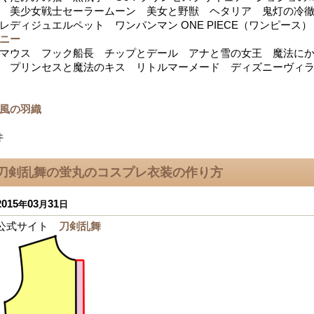
 美少女戦士セーラームーン 美女と野獣 ヘタリア 鬼灯の冷
レディジュエルペット ワンパンマン ONE PIECE（ワンピース）
ニー
マウス フック船長 チップとデール アナと雪の女王 魔法にか
 プリンセスと魔法のキス リトルマーメード ディズニーヴィ
風の羽織
件
刀剣乱舞の蛍丸のコスプレ衣装の作り方
2015
03
31
年
月
日
公式サイト
刀剣乱舞