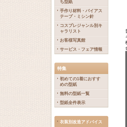
ち型紙
手作り材料・バイアス
テープ・ミシン針
コスプレジャンル別キ
ャラリスト
お客様写真館
サービス・フェア情報
特集
初めての1着におすす
めの型紙
無料の型紙一覧
型紙全件表示
衣装別改造アドバイス