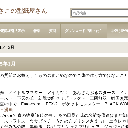
さこの型紙屋さん
特定商取引法表示
特集
質問
ダウンロードで困ったら
衣装別改
015年3月
15年3月
の質問にお答えしたもののまとめなので全体の作り方ではないこ
舞 アイドルマスター アイカツ！ あんさんぶるスターズ イ
ースト 下天の華 幻獣契約クリプトラクト 三國無双 戦国無双 戦国BA
空の中で Fate-extra. FFX-2 ポケットモンスター BLACK 
・漫画
 you Arice？ 青の祓魔師 暁のヨナ あの日見た花の名前を僕達
・ストラトス ウサビッチ うたの☆プリンスさまっ♪ エウレカセ
くだみみの猫 黒執事 Go！プリンセスプリキュア ジョジョの