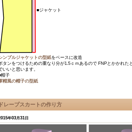
■ジャケット
シンプルジャケットの型紙
をベースに改造
ボタンをつけるための重なり分が1.5ｃｍあるので FNPとかかれ
でいいと思います。
■帽子
軍帽風の帽子の型紙
ドレープスカートの作り方
2015
03
31
年
月
日