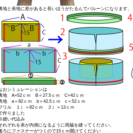
裏地と表地に差があると長いほうがたるんでバルーンになります。
なおシミュレーションは
裏地 A=52ｃｍ B＝27.5ｃｍ C=42ｃｍ
表地 a＝82ｃｍ b＝42.5ｃｍ c＝52ｃｍ
フリル １）＝82ｃｍ ２）＝13ｃｍ
で作りました
※縫い代込み
それぞれを表が内側になるように両脇を縫ってください。
後ろにファスナーがつくので15ｃｍ開けてください