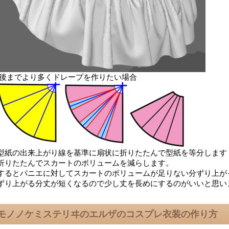
後までより多くドレープを作りたい場合
型紙の出来上がり線を基準に扇状に折りたたんで型紙を等分します
折りたたんでスカートのボリュームを減らします。
するとパニエに対してスカートのボリュームが足りない分ずり上が
ずり上がる分丈が短くなるので少し丈を長めにするのがいいと思い
モノノケミステリヰのエルザのコスプレ衣装の作り方