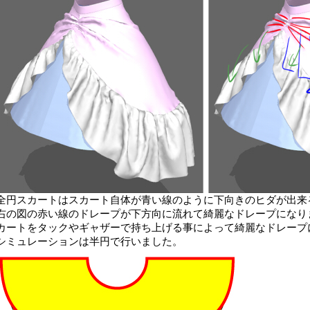
全円スカートはスカート自体が青い線のように下向きのヒダが出来
右の図の赤い線のドレープが下方向に流れて綺麗なドレープになり
カートをタックやギャザーで持ち上げる事によって綺麗なドレープ
シミュレーションは半円で行いました。