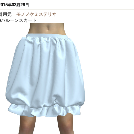
2015
03
29
年
月
日
引用元
モノノケミステリヰ
■バルーンスカート