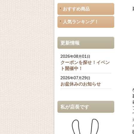
おすすめ商品
人気ランキング！
更新情報
2026
08
01
年
月
日
クーポンを探せ！イベン
ト開催中！
2026
07
29
年
月
日
お盆休みのお知らせ
私が店長です