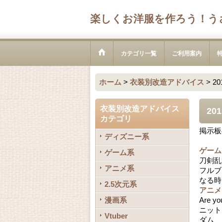
楽しくお洋服を作ろう！う
カテゴリ一覧
ご利用案内
ホーム
>
衣装別改造アドバイス
>
2
衣装別改造アドバイス
20
カテゴリ
掲示板
ディズニー系
ゲーム
ゲーム系
刀剣乱
アニメ系
フルブ
なる時
2.5次元系
アニメ
漫画系
Are
ニット
Vtuber
ダム 