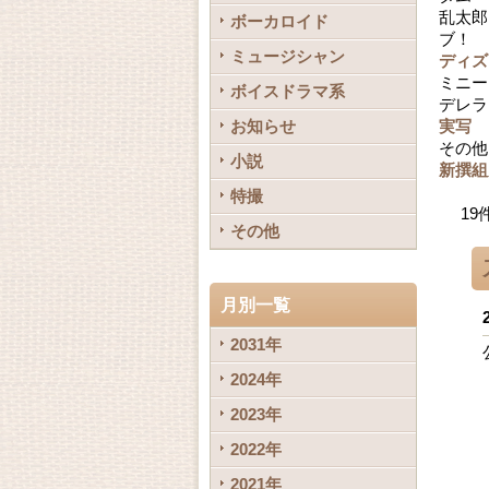
乱太郎
ボーカロイド
ブ！ 
ミュージシャン
ディズ
ミニー
ボイスドラマ系
デレラ
お知らせ
実写
その他
小説
新撰組
特撮
19
その他
月別一覧
2031年
2024年
2023年
2022年
2021年