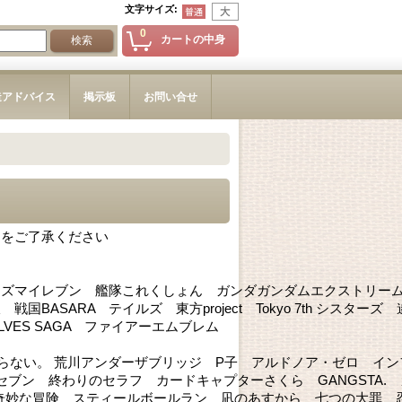
文字サイズ
:
0
カートの中身
造アドバイス
掲示板
お問い合せ
とをご了承ください
ナズマイレブン 艦隊これくしょん ガンダガンダムエクストリー
SARA テイルズ 東方project Tokyo 7th シスターズ 
WOLVES SAGA ファイアーエムブレム
はまだ知らない。 荒川アンダーザブリッジ P子 アルドノア・ゼロ イ
ブン 終わりのセラフ カードキャプターさくら GANGSTA. 
奇妙な冒険 スティールボールラン 凪のあすから 七つの大罪 