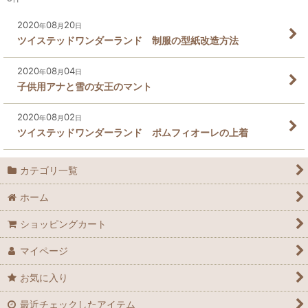
2020
08
20
年
月
日
ツイステッドワンダーランド 制服の型紙改造方法
2020
08
04
年
月
日
子供用アナと雪の女王のマント
2020
08
02
年
月
日
ツイステッドワンダーランド ポムフィオーレの上着
カテゴリ一覧
ホーム
ショッピングカート
マイページ
お気に入り
最近チェックしたアイテム