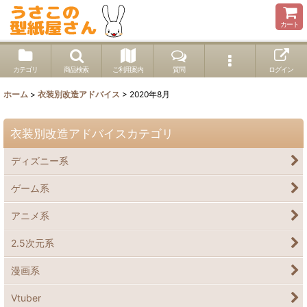
カート
カテゴリ
商品検索
ご利用案内
質問
ログイン
ホーム
>
衣装別改造アドバイス
>
2020年8月
衣装別改造アドバイスカテゴリ
ディズニー系
ゲーム系
アニメ系
2.5次元系
漫画系
Vtuber