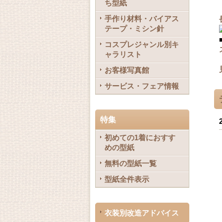
ち型紙
手作り材料・バイアス
テープ・ミシン針
コスプレジャンル別キ
ャラリスト
お客様写真館
サービス・フェア情報
特集
初めての1着におすす
めの型紙
無料の型紙一覧
型紙全件表示
衣装別改造アドバイス