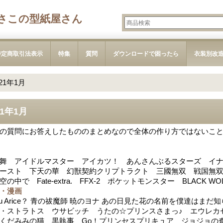
さこの型紙屋さん
特定商取引法表示
特集
質問
ダウンロードで困ったら
衣装別改
021年1月
21年1月
の質問にお答えしたもののまとめなので全体の作り方ではないこ
舞 アイドルマスター アイカツ！ あんさんぶるスターズ イ
ースト 下天の華 幻獣契約クリプトラクト 三國無双 戦国無双 戦国BA
空の中で Fate-extra. FFX-2 ポケットモンスター BLACK 
・漫画
 you Arice？ 青の祓魔師 暁のヨナ あの日見た花の名前を僕達
・ストラトス ウサビッチ うたの☆プリンスさまっ♪ エウレカセ
くだみみの猫 黒執事 Go！プリンセスプリキュア ジョジョの