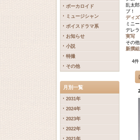
乱太郎
ボーカロイド
ブ！ 
ミュージシャン
ディズ
ミニー
ボイスドラマ系
デレラ
お知らせ
実写
その他
小説
新撰組
特撮
4
件
その他
月別一覧
2031年
2024年
2023年
2022年
2021年