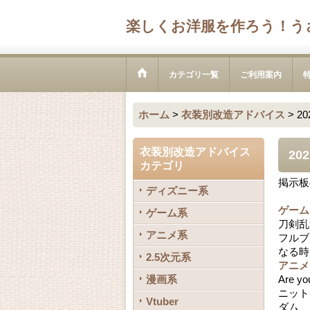
楽しくお洋服を作ろう！う
カテゴリ一覧
ご利用案内
ホーム
>
衣装別改造アドバイス
>
2
衣装別改造アドバイス
20
カテゴリ
掲示板
ディズニー系
ゲーム
ゲーム系
刀剣乱
アニメ系
フルブ
なる時
2.5次元系
アニメ
漫画系
Are
ニット
Vtuber
ダム 