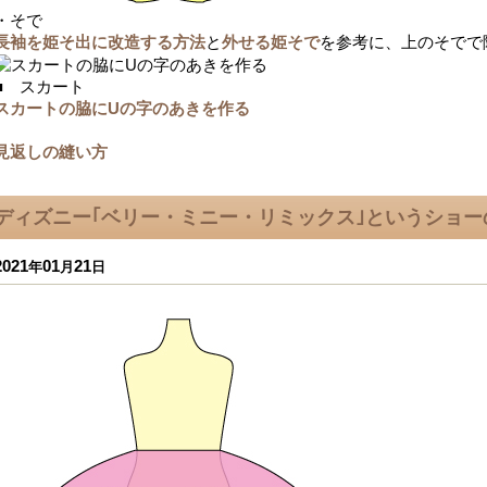
・そで
長袖を姫そ出に改造する方法
と
外せる姫そで
を参考に、上のそでで
■ スカート
スカートの脇にUの字のあきを作る
見返しの縫い方
ディズニー｢ベリー・ミニー・リミックス｣というショー
2021
01
21
年
月
日