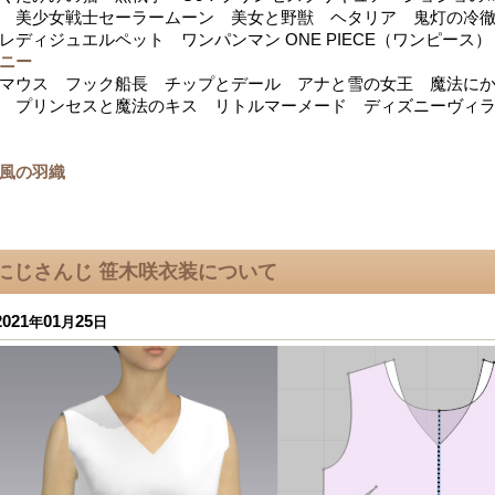
 美少女戦士セーラームーン 美女と野獣 ヘタリア 鬼灯の冷
レディジュエルペット ワンパンマン ONE PIECE（ワンピース）
ニー
マウス フック船長 チップとデール アナと雪の女王 魔法にか
 プリンセスと魔法のキス リトルマーメード ディズニーヴィ
風の羽織
にじさんじ 笹木咲衣装について
2021
01
25
年
月
日