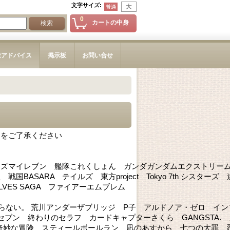
文字サイズ
:
0
カートの中身
造アドバイス
掲示板
お問い合せ
とをご了承ください
ナズマイレブン 艦隊これくしょん ガンダガンダムエクストリー
SARA テイルズ 東方project Tokyo 7th シスターズ 
WOLVES SAGA ファイアーエムブレム
はまだ知らない。 荒川アンダーザブリッジ P子 アルドノア・ゼロ イ
ブン 終わりのセラフ カードキャプターさくら GANGSTA. 
奇妙な冒険 スティールボールラン 凪のあすから 七つの大罪 