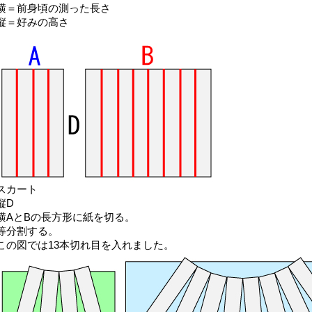
横＝前身頃の測った長さ
縦＝好みの高さ
スカート
縦D
横AとBの長方形に紙を切る。
等分割する。
この図では13本切れ目を入れました。