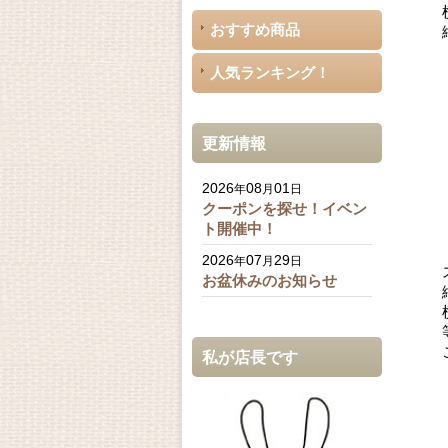
おすすめ商品
人気ランキング！
更新情報
2026
08
01
年
月
日
クーポンを探せ！イベン
ト開催中！
2026
07
29
年
月
日
お盆休みのお知らせ
私が店長です