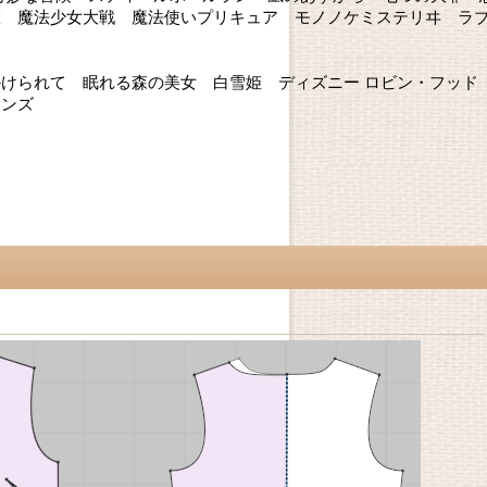
徹 魔法少女大戦 魔法使いプリキュア モノノケミステリヰ ラ
けられて 眠れる森の美女 白雪姫 ディズニー ロビン・フッド
ランズ