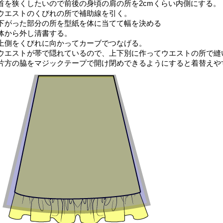
首を狭くしたいので前後の身頃の肩の所を2cmくらい内側にする。
ウエストのくびれの所で補助線を引く。
下がった部分の所を型紙を体に当てて幅を決める
体から外し清書する。
上側をくびれに向かってカーブでつなげる。
ウエストが帯で隠れているので、上下別に作ってウエストの所で縫
片方の脇をマジックテープで開け閉めできるようにすると着替えや