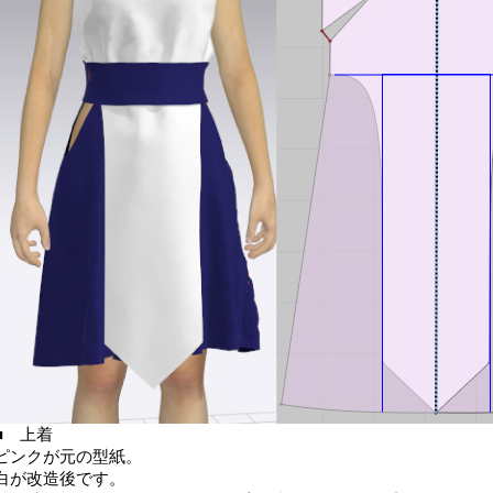
■ 上着
ピンクが元の型紙。
白が改造後です。