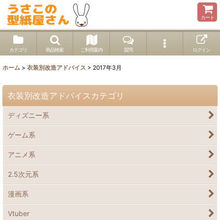
カート
カテゴリ
商品検索
ご利用案内
質問
ログイン
ホーム
>
衣装別改造アドバイス
>
2017年3月
衣装別改造アドバイスカテゴリ
ディズニー系
ゲーム系
アニメ系
2.5次元系
漫画系
Vtuber