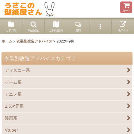
カート
カテゴリ
商品検索
ご利用案内
質問
ログイン
ホーム
>
衣装別改造アドバイス
>
2022年9月
衣装別改造アドバイスカテゴリ
ディズニー系
ゲーム系
アニメ系
2.5次元系
漫画系
Vtuber