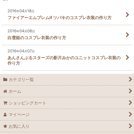
2016
04
18
年
月
日
ファイアーエムブレムif ツバキのコスプレ衣装の作り方
2016
04
08
年
月
日
白雪姫のコスプレ衣装の作り方
2016
04
07
年
月
日
あんさんぶるスターズの影片みかのユニットコスプレ衣装の
作り方
カテゴリ一覧
ホーム
ショッピングカート
マイページ
お気に入り