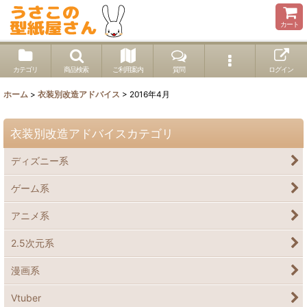
カート
カテゴリ
商品検索
ご利用案内
質問
ログイン
ホーム
>
衣装別改造アドバイス
>
2016年4月
衣装別改造アドバイスカテゴリ
ディズニー系
ゲーム系
アニメ系
2.5次元系
漫画系
Vtuber