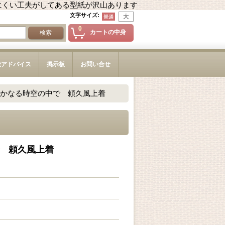
にくい工夫がしてある型紙が沢山あります
文字サイズ
:
0
カートの中身
造アドバイス
掲示板
お問い合せ
かなる時空の中で 頼久風上着
 頼久風上着