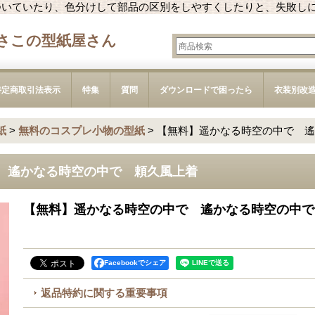
ついていたり、色分けして部品の区別をしやすくしたりと、失敗し
さこの型紙屋さん
特定商取引法表示
特集
質問
ダウンロードで困ったら
衣装別改
紙
>
無料のコスプレ小物の型紙
>
【無料】遥かなる時空の中で 遙
 遙かなる時空の中で 頼久風上着
【無料】遥かなる時空の中で 遙かなる時空の中で
Facebookでシェア
返品特約に関する重要事項