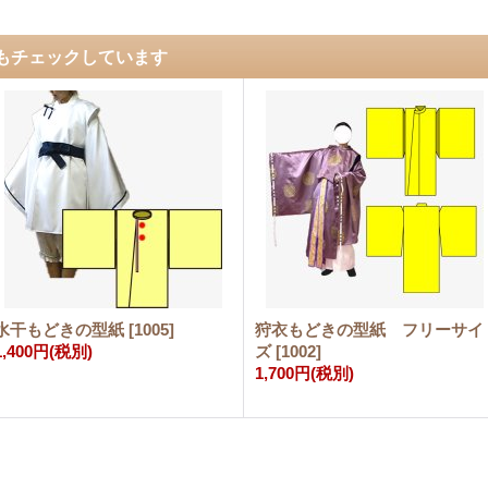
もチェックしています
水干もどきの型紙
[
1005
]
狩衣もどきの型紙 フリーサイ
1,400円
(税別)
ズ
[
1002
]
1,700円
(税別)