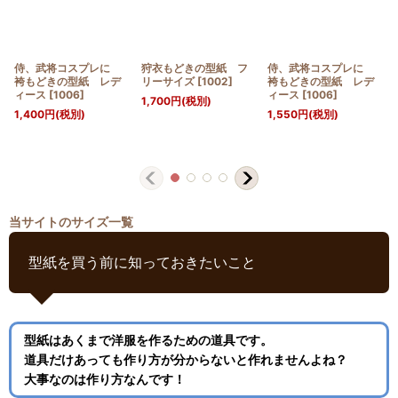
侍、武将コスプレに
狩衣もどきの型紙 フ
侍、武将コスプレに
袴もどきの型紙 レデ
リーサイズ
[
1002
]
袴もどきの型紙 レデ
ィース
[
1006
]
ィース
[
1006
]
1,700
円
(税別)
1,400
円
(税別)
1,550
円
(税別)
当サイトのサイズ一覧
型紙を買う前に知っておきたいこと
型紙はあくまで洋服を作るための道具です。
道具だけあっても作り方が分からないと作れませんよね？
大事なのは作り方なんです！