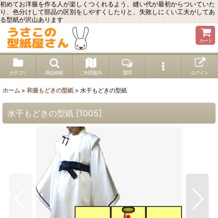
初めてお洋服を作る人が楽しくつくれるよう、縫い代が最初からついていた
り、色分けして部品の区別をしやすくしたりと、失敗しにくい工夫がしてあ
る型紙が沢山あります
カート
カテゴリ
商品検索
ご利用案内
質問
ログイン
ホーム
>
和服もどきの型紙
>
水干もどきの型紙
水干もどきの型紙
[
1005
]