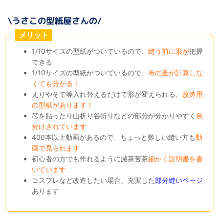
メリット
1/10サイズの型紙がついているので、
縫う前に形が
把握
できる
1/10サイズの型紙がついているので、
布の量が計算しな
くても分かる！
えりやそで等入れ替えるだけで形が変えられる、
改造用
の型紙があります！
芯を貼ったり山折り谷折りなどの部分が分かりやすく
色
分けされています
400本以上動画があるので、ちょっと難しい縫い方も
動
画で見られます
初心者の方でも作れるように滅茶苦茶
細かく説明書を書
いています
コスプレなど改造したい場合、充実した
部分縫いページ
あります