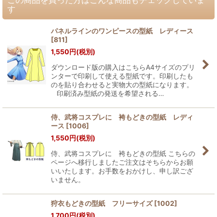
す
パネルラインのワンピースの型紙 レディース
[
811
]
1,550
円
(税別)
ダウンロード版の購入はこちらA4サイズのプリ
ンターで印刷して使える型紙です。印刷したも
のを貼り合わせると実物大の型紙になります。
印刷済み型紙の発送を希望される…
侍、武将コスプレに 袴もどきの型紙 レディ
ース
[
1006
]
1,550
円
(税別)
侍、武将コスプレに 袴もどきの型紙 こちらの
ページへ移行しましたご注文はそちらからお願
いいたします。お手数をおかけし、申し訳ござ
いません。
狩衣もどきの型紙 フリーサイズ
[
1002
]
1,700
円
(税別)