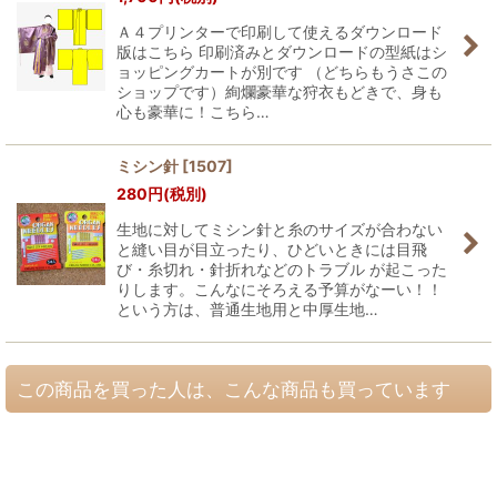
Ａ４プリンターで印刷して使えるダウンロード
版はこちら 印刷済みとダウンロードの型紙はシ
ョッピングカートが別です （どちらもうさこの
ショップです）絢爛豪華な狩衣もどきで、身も
心も豪華に！こちら…
ミシン針
[
1507
]
280
円
(税別)
生地に対してミシン針と糸のサイズが合わない
と縫い目が目立ったり、ひどいときには目飛
び・糸切れ・針折れなどのトラブル が起こった
りします。こんなにそろえる予算がなーい！！
という方は、普通生地用と中厚生地…
この商品を買った人は、こんな商品も買っています