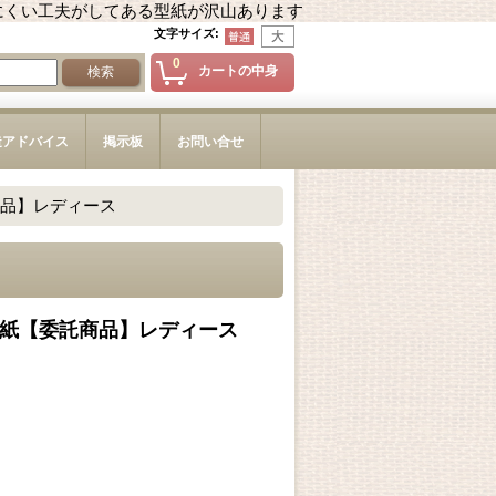
にくい工夫がしてある型紙が沢山あります
文字サイズ
:
0
カートの中身
造アドバイス
掲示板
お問い合せ
品】レディース
紙【委託商品】レディース