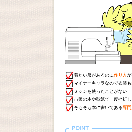
着たい服があるのに
作り方
が
マイナーキャラなので衣装も
ミシンを使ったことがない
市販の本や型紙で一度挫折し
そもそも本に書いてある
専門
POINT