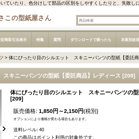
ついていたり、色分けして部品の区別をしやすくしたりと、失敗し
さこの型紙屋さん
特定商取引法表示
特集
質問
ダウンロードで困ったら
衣装別改
ツ
>
体にぴったり目のシルエット スキニーパンツの型紙【委託商
 スキニーパンツの型紙【委託商品】レディース
[
209
]
体にぴったり目のシルエット スキニーパンツの型
[
209
]
販売価格
:
1,850円～2,150円
(税別)
オプションにより価格が変わる場合もあります。
送料レベル
:
40
この商品はポイント利用の対象外です。