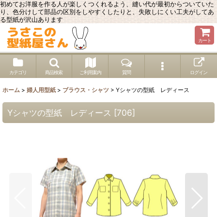
初めてお洋服を作る人が楽しくつくれるよう、縫い代が最初からついていた
り、色分けして部品の区別をしやすくしたりと、失敗しにくい工夫がしてあ
る型紙が沢山あります
カート
カテゴリ
商品検索
ご利用案内
質問
ログイン
ホーム
>
婦人用型紙
>
ブラウス・シャツ
>
Yシャツの型紙 レディース
Yシャツの型紙 レディース
[
706
]