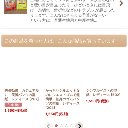
と縫い目が目立ったり、ひどいときには目飛
び・糸切れ・針折れなどのトラブル が起こった
りします。こんなにそろえる予算がなーい！！
という方は、普通生地用と中厚生地…
この商品を買った人は、こんな商品も買っています
脚長効果、カジュアル
かっちりシルエットな
シンプルベストの型
に 美脚パンツの型
のにウエストゴムで超
紙 レディース
[
502
]
紙 レディース
[
207
]
簡単！細身のゴムパン
1,550
円
(税別)
ツの型紙 レディース
[
204
]
1,550
円
(税別)
1,550
円
(税別)