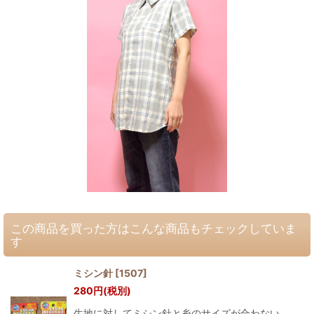
この商品を買った方はこんな商品もチェックしていま
す
ミシン針
[
1507
]
280
円
(税別)
生地に対してミシン針と糸のサイズが合わない