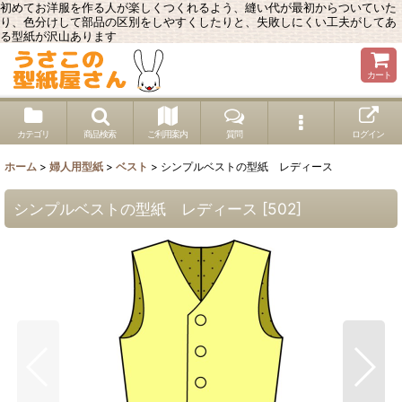
初めてお洋服を作る人が楽しくつくれるよう、縫い代が最初からついていた
り、色分けして部品の区別をしやすくしたりと、失敗しにくい工夫がしてあ
る型紙が沢山あります
カート
カテゴリ
商品検索
ご利用案内
質問
ログイン
ホーム
>
婦人用型紙
>
ベスト
>
シンプルベストの型紙 レディース
シンプルベストの型紙 レディース
[
502
]