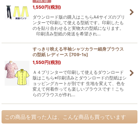
1,550
円
(税別)
ダウンロード版の購入はこちらA4サイズのプリ
ンターで印刷して使える型紙です。印刷したも
のを貼り合わせると実物大の型紙になります。
印刷済み型紙の発送を希望され…
すっきり映える半袖シャツカラー細身ブラウス
の型紙 レディース
[
709-1s
]
1,550
円
(税別)
Ａ４プリンターで印刷して使えるダウンロード
版はこちら※印刷済みとダウンロードの型紙はシ
ョッピングカートが別です 生地を変えて、色を
変えて何着作っても楽しいブラウスです！こち
らのブラウスが作れ…
この商品を買った人は、こんな商品も買っています