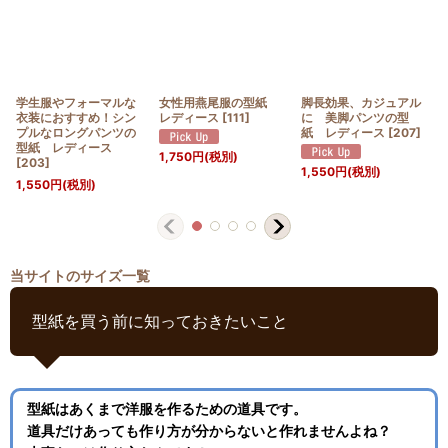
学生服やフォーマルな
女性用燕尾服の型紙
脚長効果、カジュアル
衣装におすすめ！シン
レディース
[
111
]
に 美脚パンツの型
プルなロングパンツの
紙 レディース
[
207
]
型紙 レディース
1,750
円
(税別)
[
203
]
1,550
円
(税別)
1,550
円
(税別)
当サイトのサイズ一覧
型紙を買う前に知っておきたいこと
型紙はあくまで洋服を作るための道具です。
道具だけあっても作り方が分からないと作れませんよね？