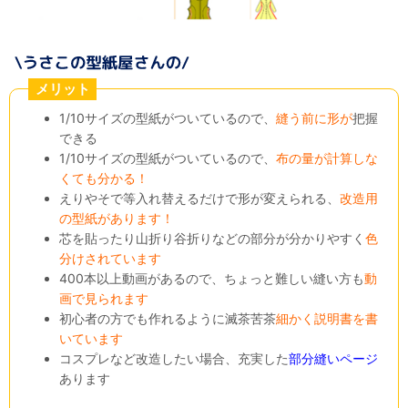
メリット
1/10サイズの型紙がついているので、
縫う前に形が
把握
できる
1/10サイズの型紙がついているので、
布の量が計算しな
くても分かる！
えりやそで等入れ替えるだけで形が変えられる、
改造用
の型紙があります！
芯を貼ったり山折り谷折りなどの部分が分かりやすく
色
分けされています
400本以上動画があるので、ちょっと難しい縫い方も
動
画で見られます
初心者の方でも作れるように滅茶苦茶
細かく説明書を書
いています
コスプレなど改造したい場合、充実した
部分縫いページ
あります