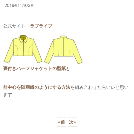
2016
11
03
年
月
日
公式サイト
ラブライブ
裏付きハーフジャケットの型紙
と
前中心を陣羽織のようにする方法
を組み合わせたらいいと思い
ます
«
前
次
»