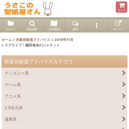
カート
カテゴリ
商品検索
ご利用案内
質問
ログイン
ホーム
>
衣装別改造アドバイス
>
2016年11月
>
ラブライブ！園田海未のジャケット
衣装別改造アドバイスカテゴリ
ディズニー系
ゲーム系
アニメ系
2.5次元系
漫画系