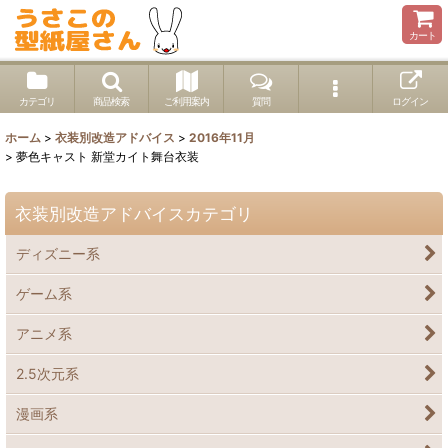
カート
カテゴリ
商品検索
ご利用案内
質問
ログイン
ホーム
>
衣装別改造アドバイス
>
2016年11月
>
夢色キャスト 新堂カイト舞台衣装
衣装別改造アドバイスカテゴリ
ディズニー系
ゲーム系
アニメ系
2.5次元系
漫画系