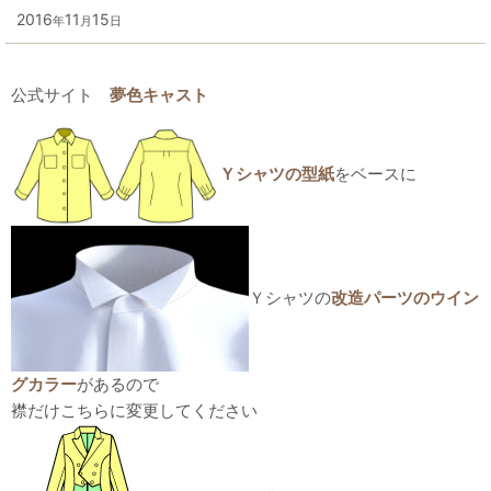
2016
11
15
年
月
日
公式サイト
夢色キャスト
Ｙシャツの型紙
をベースに
Ｙシャツの
改造パーツのウイン
グカラー
があるので
襟だけこちらに変更してください