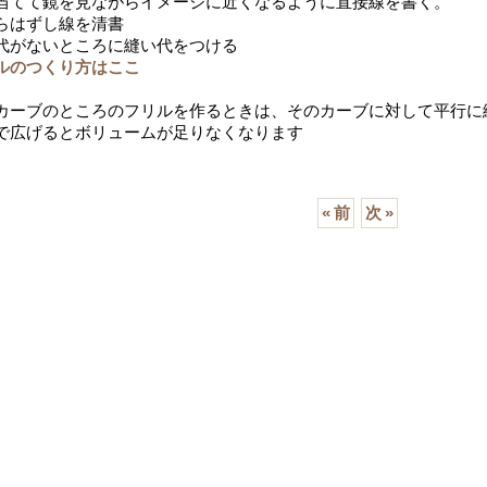
当てて鏡を見ながらイメージに近くなるように直接線を書く。
らはずし線を清書
代がないところに縫い代をつける
ルのつくり方はここ
カーブのところのフリルを作るときは、そのカーブに対して平行に
で広げるとボリュームが足りなくなります
«
前
次
»