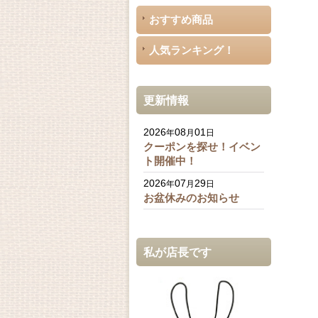
おすすめ商品
人気ランキング！
更新情報
2026
08
01
年
月
日
クーポンを探せ！イベン
ト開催中！
2026
07
29
年
月
日
お盆休みのお知らせ
私が店長です