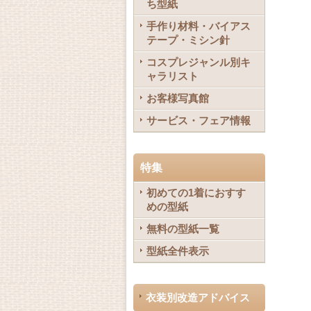
ち型紙
手作り材料・バイアス
テープ・ミシン針
コスプレジャンル別キ
ャラリスト
お客様写真館
サービス・フェア情報
特集
初めての1着におすす
めの型紙
無料の型紙一覧
型紙全件表示
衣装別改造アドバイス