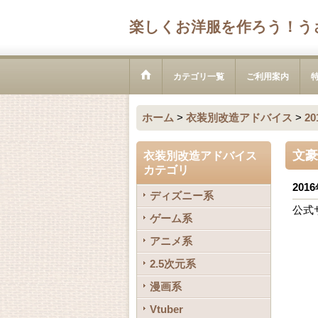
楽しくお洋服を作ろう！う
カテゴリ一覧
ご利用案内
ホーム
>
衣装別改造アドバイス
>
2
文豪
衣装別改造アドバイス
カテゴリ
2016
ディズニー系
公式
ゲーム系
アニメ系
2.5次元系
漫画系
Vtuber