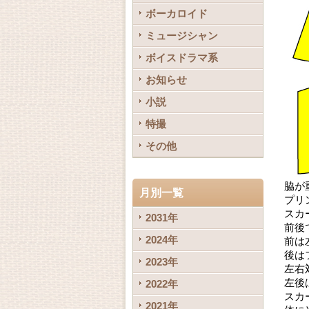
ボーカロイド
ミュージシャン
ボイスドラマ系
お知らせ
小説
特撮
その他
脇が
月別一覧
プリ
スカ
2031年
前後
2024年
前は
後は
2023年
左右
左後
2022年
スカ
2021年