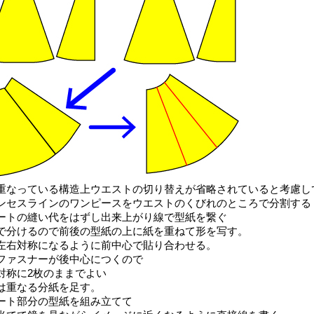
重なっている構造上ウエストの切り替えが省略されていると考慮し
ンセスラインのワンピースをウエストのくびれのところで分割する
ートの縫い代をはずし出来上がり線で型紙を繋ぐ
で分けるので前後の型紙の上に紙を重ねて形を写す。
左右対称になるように前中心で貼り合わせる。
ファスナーが後中心につくので
対称に2枚のままでよい
は重なる分紙を足す。
ート部分の型紙を組み立てて