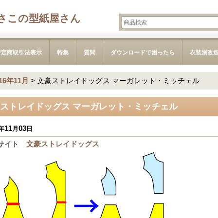
さこの型紙屋さん
特定商取引法表示
特集
質問
ダウンロードで困ったら
衣装別改
016年11月
>
文豪ストレイドッグス マーガレット・ミッチェル
ストレイドッグス マーガレット・ミッチェル
11
03
年
月
日
サイト
文豪ストレイドッグス