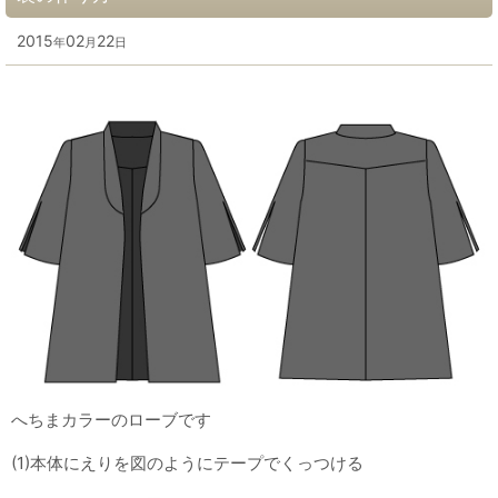
2015
02
22
年
月
日
へちまカラーのローブです
(1)本体にえりを図のようにテープでくっつける