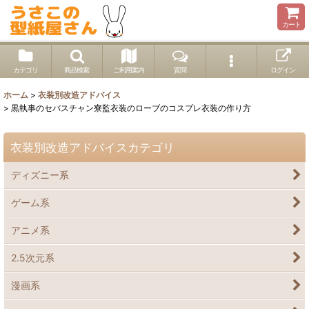
カート
カテゴリ
商品検索
ご利用案内
質問
ログイン
ホーム
>
衣装別改造アドバイス
>
黒執事のセバスチャン寮監衣装のローブのコスプレ衣装の作り方
衣装別改造アドバイスカテゴリ
ディズニー系
ゲーム系
アニメ系
2.5次元系
漫画系