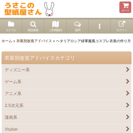
カート
カテゴリ
商品検索
ご利用案内
質問
ログイン
ホーム
>
衣装別改造アドバイス
>
ヘタリアロシア緑軍服風コスプレ衣装の作り方
衣装別改造アドバイスカテゴリ
ディズニー系
ゲーム系
アニメ系
2.5次元系
漫画系
Vtuber