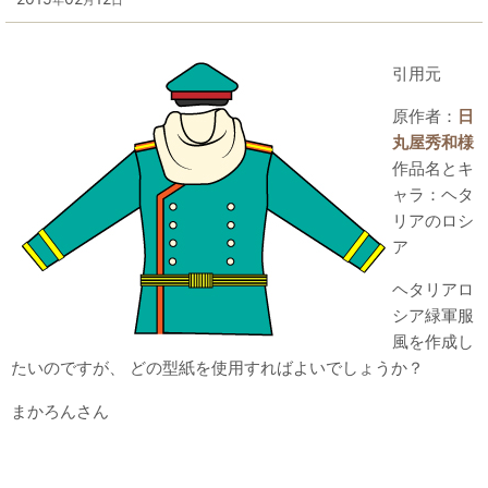
年
月
日
引用元
原作者：
日
丸屋秀和様
作品名とキ
ャラ：ヘタ
リアのロシ
ア
ヘタリアロ
シア緑軍服
風を作成し
たいのですが、 どの型紙を使用すればよいでしょうか？
まかろんさん