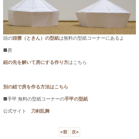
頭の
頭襟（ときん）の型紙
は無料の型紙コーナーにあるよ
■房
紐の先を解いて房にする作り方
はこちら
別の紐で房を作る方法はこちら
■手甲 無料の型紙コーナーの
手甲の型紙
公式サイト
刀剣乱舞
«
前
次
»