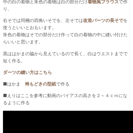
中の白の着物と朱色の着物は白の部分だけ
着物風ブラウス
で作
り、
右そでは同梱の四角いそでを、左そでは
改造パーツの長そで
を
使うといいとおもいます。
朱色の着物はそでの部分だけ作って白の着物の中に縫い付けた
らいいと思います。
黒ははかまの脇から見えているので長く、白はウエストまでで
短く作る。
ダーツの縫い方はこちら
■はかま
袴もどきの型紙
で作る
■えりはここを参考に動画のバイアスの高さを２～４ｃｍにな
るように作る