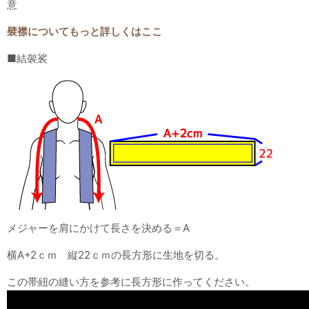
意
襞襟についてもっと詳しくはここ
■結袈裟
メジャーを肩にかけて長さを決める＝A
横A+2ｃｍ 縦22ｃｍの長方形に生地を切る。
この帯紐の縫い方を参考に長方形に作ってください。