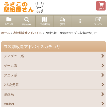
カート
カテゴリ
商品検索
ご利用案内
質問
ログイン
ホーム
>
衣装別改造アドバイス
>
刀剣乱舞 今剣のコスプレ衣装の作り方
衣装別改造アドバイスカテゴリ
ディズニー系
ゲーム系
アニメ系
2.5次元系
漫画系
Vtuber