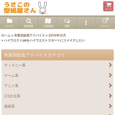
カート
カテゴリ
商品検索
ご利用案内
質問
ログイン
ホーム
>
衣装別改造アドバイス
>
2015年12月
>
ハイウエストjskをハイウエストスカートにリメイクしたい
衣装別改造アドバイスカテゴリ
ディズニー系
ゲーム系
アニメ系
2.5次元系
漫画系