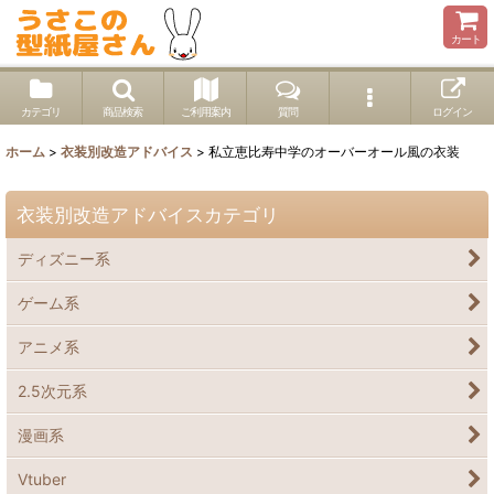
カート
カテゴリ
商品検索
ご利用案内
質問
ログイン
ホーム
>
衣装別改造アドバイス
>
私立恵比寿中学のオーバーオール風の衣装
衣装別改造アドバイスカテゴリ
ディズニー系
ゲーム系
アニメ系
2.5次元系
漫画系
Vtuber