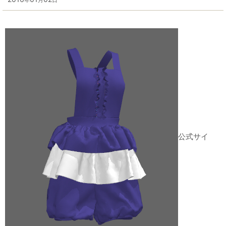
年
月
日
公式サイ