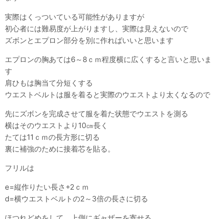
実際はくっついている可能性がありますが
初心者には難易度が上がりますし、実際は見えないので
ズボンとエプロン部分を別に作ればいいと思います
エプロンの胸あては6～8ｃｍ程度横に広くすると言いと思いま
す
肩ひもは胸当て分短くする
ウエストベルトは服を着ると実際のウエストより太くなるので
先にズボンを完成させて服を着た状態でウエストを測る
横はそのウエストより10㎝長く
たては11ｃｍの長方形に切る
裏に補強のために接着芯を貼る。
フリルは
e=縦作りたい長さ+2ｃｍ
d=横ウエストベルトの2～3倍の長さに切る
ほつれどめをして、上側にギャザーを寄せる。