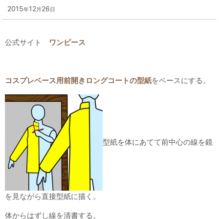
2015
12
26
年
月
日
公式サイト
ワンピース
コスプレベース用前開きロングコートの型紙
をベースにする。
型紙を体にあてて前中心の線を鏡
を見ながら直接型紙に描く。
体からはずし線を清書する。