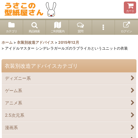
カート
カテゴリ
商品検索
ご利用案内
質問
ログイン
ホーム
>
衣装別改造アドバイス
>
2015年12月
>
アイドルマスター シンデレラガールズのラブライカというユニットの衣装
衣装別改造アドバイスカテゴリ
ディズニー系
ゲーム系
アニメ系
2.5次元系
漫画系