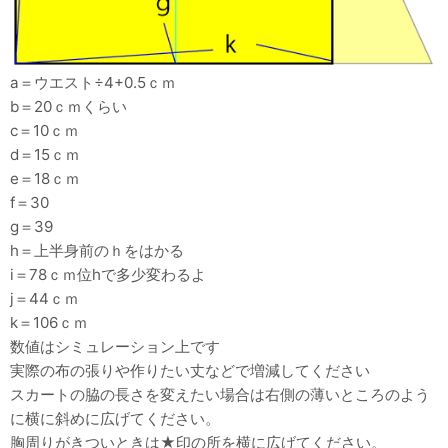
a＝ウエスト÷4+0.5ｃｍ
b＝20ｃｍくらい
c＝10ｃｍ
d＝15ｃｍ
e＝18ｃｍ
f＝30
g＝39
h＝上半身前のｈをはかる
i＝78ｃｍ位hで多少変わるよ
j＝44ｃｍ
k＝106ｃｍ
数値はシミュレーション上です
実際の布の張りや作りたい丈などで増減してください
スカートの脇の長さを変えたい場合は右側の薄いところのよう
に横に斜めに広げてください。
胸周りがきついときは★印の所を横に広げてください。