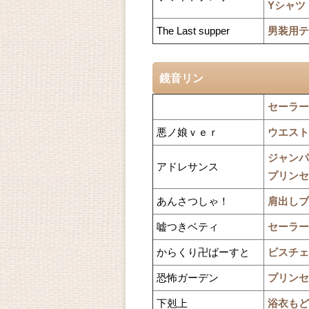
Yシャツ
The Last supper
男装用テ
鏡音リン
セーラー
悪ノ娘ｖｅｒ
ウエスト
ジャンパ
アドレサンス
プリンセ
あんさつしゃ！
肩出しブ
嘘つきベティ
セーラー
からくり卍ばーすと
ビスチェ
恐怖ガーデン
プリンセ
下剋上
浴衣もど