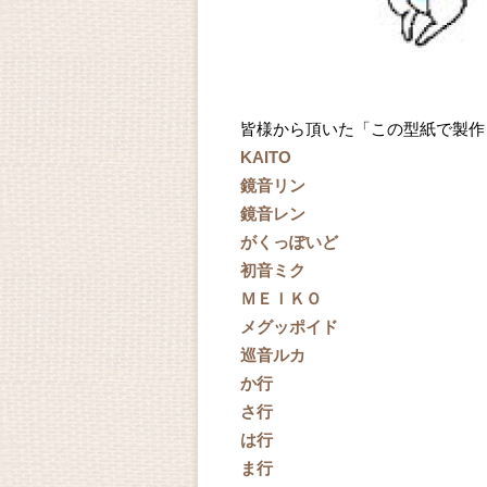
皆様から頂いた「この型紙で製作
KAITO
鏡音リン
鏡音レン
がくっぽいど
初音ミク
ＭＥＩＫＯ
メグッポイド
巡音ルカ
か行
さ行
は行
ま行