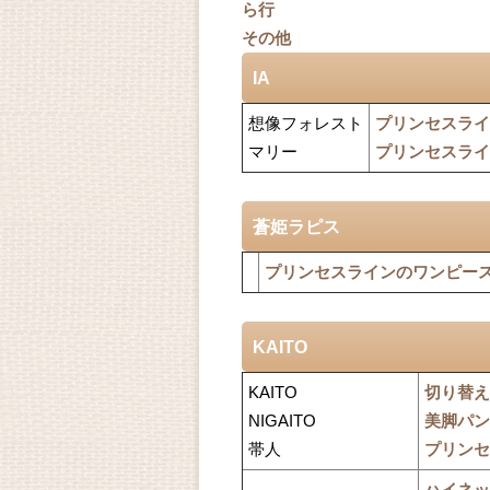
ら行
その他
IA
想像フォレスト
プリンセスライ
マリー
プリンセスライ
蒼姫ラピス
プリンセスラインのワンピー
KAITO
KAITO
切り替え
NIGAITO
美脚パン
帯人
プリンセ