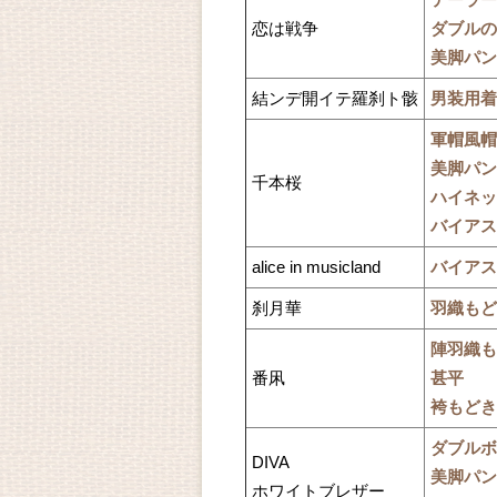
テーラー
恋は戦争
ダブルの
美脚パン
結ンデ開イテ羅刹ト骸
男装用着
軍帽風帽
美脚パン
千本桜
ハイネッ
バイアス
alice in musicland
バイアス
刹月華
羽織もど
陣羽織も
番凩
甚平
袴もどき
ダブルボ
DIVA
美脚パン
ホワイトブレザー