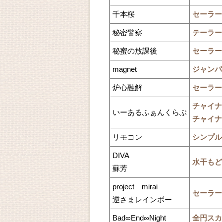
千本桜
セーラー
秘密警察
テーラー
秘蜜の放課後
セーラー
magnet
ジャンパ
炉心融解
セーラー
チャイナ
いーあるふぁんくらぶ
チャイナ
リモコン
シンプル
DIVA
水干もど
蘇芳
project mirai
セーラー
逆さまレインボー
Bad∞End∞Night
全円スカ