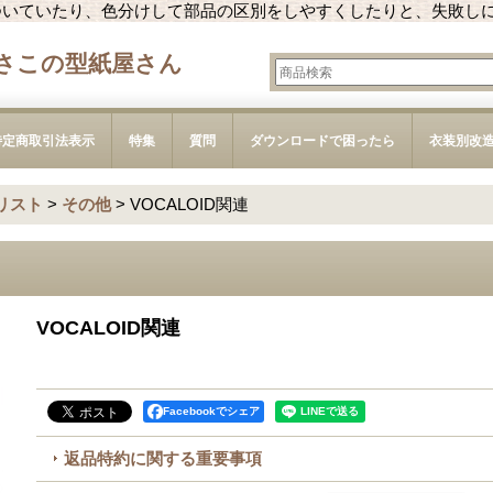
ついていたり、色分けして部品の区別をしやすくしたりと、失敗し
さこの型紙屋さん
特定商取引法表示
特集
質問
ダウンロードで困ったら
衣装別改
リスト
>
その他
>
VOCALOID関連
VOCALOID関連
Facebookでシェア
返品特約に関する重要事項