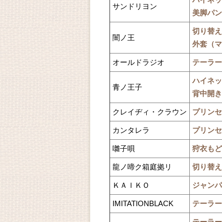
ハイネッ
サンドリヨン
美脚パン
切り替え
闇ノ王
外套（マ
オールドラジオ
テーラー
ハイネッ
青ノ王子
背中開き
クレイヂィ・クラウン
プリンセ
カンタレラ
プリンセ
囃子唄
狩衣もど
龍ノ啼ク箱庭拠リ
切り替え
ＫＡＩＫＯ
ジャンパ
IMITATIONBLACK
テーラー