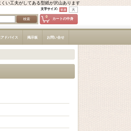
にくい工夫がしてある型紙が沢山あります
文字サイズ
:
0
カートの中身
造アドバイス
掲示板
お問い合せ