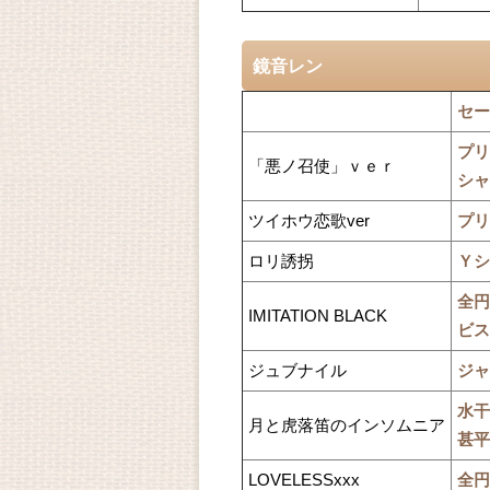
鏡音レン
セー
プリ
「悪ノ召使」ｖｅｒ
シャ
ツイホウ恋歌ver
プリ
ロリ誘拐
Ｙシ
全円
IMITATION BLACK
ビス
ジュブナイル
ジャ
水干
月と虎落笛のインソムニア
甚平
LOVELESSxxx
全円