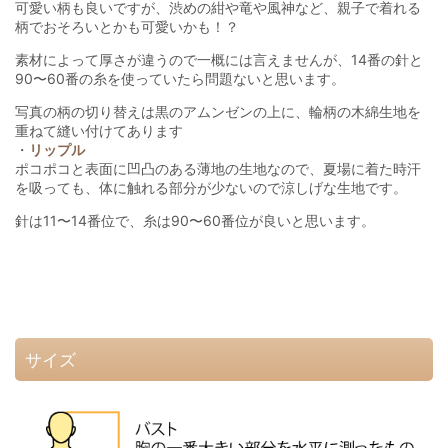
可愛い柄も良いですが、渋めの紺や竜や風神など、親子で着れる
柄でおそろいとかも可愛いかも！？
素材によって厚さが違うので一概には言えませんが、14番の針と
90〜60番の糸を使っていたら問題ないと思います。
写真の柄の切り替えは黒のアムンゼンの上に、輪柄の木綿生地を
重ねて縫い付けてあります
・
リップル
ポコポコと表面に凹凸のある薄地の生地なので、夏場に着た時汗
を吸っても、体に触れる部分が少ないので涼しげな生地です。
針は11〜14番位で、糸は90〜60番位が良いと思います。
サイズ