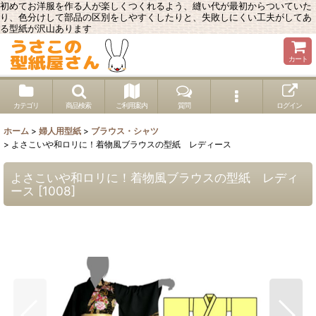
初めてお洋服を作る人が楽しくつくれるよう、縫い代が最初からついていた
り、色分けして部品の区別をしやすくしたりと、失敗しにくい工夫がしてあ
る型紙が沢山あります
カート
カテゴリ
商品検索
ご利用案内
質問
ログイン
ホーム
>
婦人用型紙
>
ブラウス・シャツ
>
よさこいや和ロリに！着物風ブラウスの型紙 レディース
よさこいや和ロリに！着物風ブラウスの型紙 レディ
ース
[
1008
]