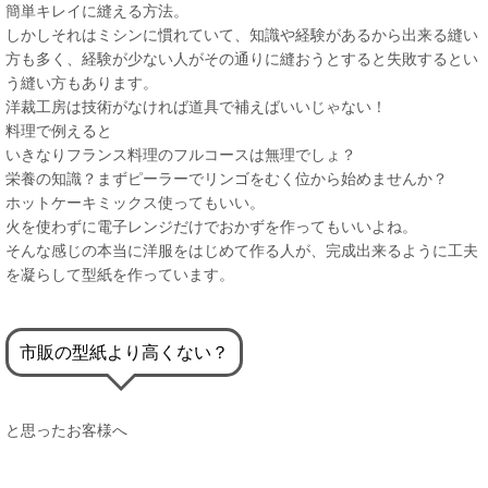
簡単キレイに縫える方法。
しかしそれはミシンに慣れていて、知識や経験があるから出来る縫い
方も多く、経験が少ない人がその通りに縫おうとすると失敗するとい
う縫い方もあります。
洋裁工房は技術がなければ道具で補えばいいじゃない！
料理で例えると
いきなりフランス料理のフルコースは無理でしょ？
栄養の知識？まずピーラーでリンゴをむく位から始めませんか？
ホットケーキミックス使ってもいい。
火を使わずに電子レンジだけでおかずを作ってもいいよね。
そんな感じの本当に洋服をはじめて作る人が、完成出来るように工夫
を凝らして型紙を作っています。
市販の型紙より高くない？
と思ったお客様へ