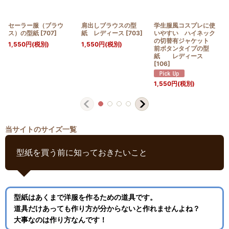
セーラー服（ブラウ
肩出しブラウスの型
学生服風コスプレに使
ス）の型紙
[
707
]
紙 レディース
[
703
]
いやすい ハイネック
の切替有ジャケット
1,550
円
(税別)
1,550
円
(税別)
前ボタンタイプの型
紙 レディース
[
106
]
1,550
円
(税別)
当サイトのサイズ一覧
型紙を買う前に知っておきたいこと
型紙はあくまで洋服を作るための道具です。
道具だけあっても作り方が分からないと作れませんよね？
大事なのは作り方なんです！