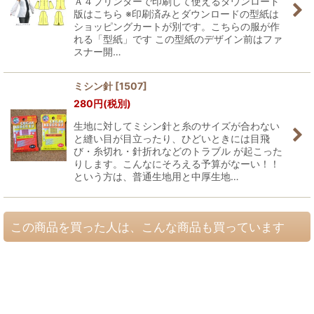
Ａ４プリンターで印刷して使えるダウンロード
版はこちら ※印刷済みとダウンロードの型紙は
ショッピングカートが別です。こちらの服が作
れる「型紙」です この型紙のデザイン前はファ
スナー開…
ミシン針
[
1507
]
280
円
(税別)
生地に対してミシン針と糸のサイズが合わない
と縫い目が目立ったり、ひどいときには目飛
び・糸切れ・針折れなどのトラブル が起こった
りします。こんなにそろえる予算がなーい！！
という方は、普通生地用と中厚生地…
この商品を買った人は、こんな商品も買っています