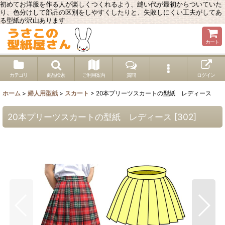
初めてお洋服を作る人が楽しくつくれるよう、縫い代が最初からついていた
り、色分けして部品の区別をしやすくしたりと、失敗しにくい工夫がしてあ
る型紙が沢山あります
カート
カテゴリ
商品検索
ご利用案内
質問
ログイン
ホーム
>
婦人用型紙
>
スカート
>
20本プリーツスカートの型紙 レディース
20本プリーツスカートの型紙 レディース
[
302
]