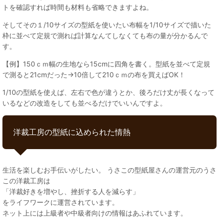
トを確認すれば時間も材料も省略できますよね。
そしてその１/10サイズの型紙を使いたい布幅を1/10サイズで描いた
枠に並べて定規で測れば計算なんてしなくても布の量が分かるんで
す。
【例】150ｃｍ幅の生地なら15cmに四角を書く。型紙を並べて定規
で測ると21cmだった→10倍して210ｃｍの布を買えばOK！
1/10の型紙を使えば、左右で色が違うとか、後ろだけ丈が長くなって
いるなどの改造をしても並べるだけでいいんですよ。
洋裁工房の型紙に込められた情熱
生活を楽しむお手伝いがしたい。 うさこの型紙屋さんの運営元のうさ
この洋裁工房は
「洋裁好きを増やし、挫折する人を減らす」
をライフワークに運営されています。
ネット上には上級者や中級者向けの情報はあふれています。