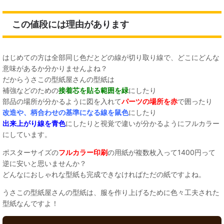
この値段には理由があります
はじめての方は全部同じ色だとどの線が切り取り線で、どこにどんな
意味があるか分かりませんよね？
だからうさこの型紙屋さんの型紙は
補強などのための
接着芯を貼る範囲を緑
にしたり
部品の場所が分かるように図を入れて
パーツの場所を赤
で囲ったり
改造や、柄合わせの基準になる線を鼠色
にしたり
出来上がり線を青色
にしたりと視覚で違いが分かるようにフルカラー
にしています。
ポスターサイズの
フルカラー印刷
の用紙が複数枚入って1400円って
逆に安いと思いませんか？
どんなにおしゃれな型紙も完成できなければただの紙ですよね。
うさこの型紙屋さんの型紙は、服を作り上げるために色々工夫された
型紙なんですよ！