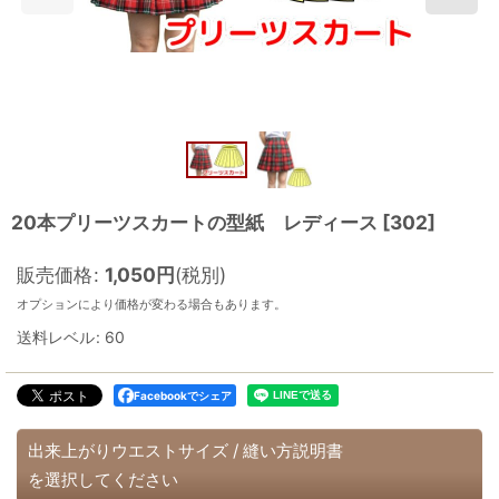
20本プリーツスカートの型紙 レディース
[
302
]
販売価格
:
1,050
円
(税別)
オプションにより価格が変わる場合もあります。
送料レベル
:
60
Facebookでシェア
出来上がりウエストサイズ
/
縫い方説明書
を選択してください