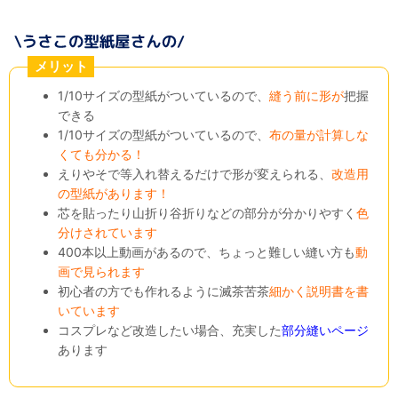
メリット
1/10サイズの型紙がついているので、
縫う前に形が
把握
できる
1/10サイズの型紙がついているので、
布の量が計算しな
くても分かる！
えりやそで等入れ替えるだけで形が変えられる、
改造用
の型紙があります！
芯を貼ったり山折り谷折りなどの部分が分かりやすく
色
分けされています
400本以上動画があるので、ちょっと難しい縫い方も
動
画で見られます
初心者の方でも作れるように滅茶苦茶
細かく説明書を書
いています
コスプレなど改造したい場合、充実した
部分縫いページ
あります