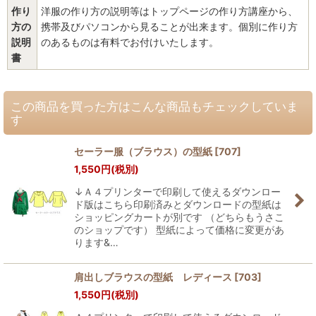
作り
洋服の作り方の説明等はトップページの作り方講座から、
方の
携帯及びパソコンから見ることが出来ます。個別に作り方
説明
のあるものは有料でお付けいたします。
書
この商品を買った方はこんな商品もチェックしていま
す
セーラー服（ブラウス）の型紙
[
707
]
1,550
円
(税別)
↓Ａ４プリンターで印刷して使えるダウンロー
ド版はこちら印刷済みとダウンロードの型紙は
ショッピングカートが別です （どちらもうさこ
のショップです） 型紙によって価格に変更があ
ります&…
肩出しブラウスの型紙 レディース
[
703
]
1,550
円
(税別)