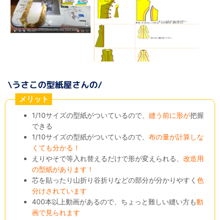
メリット
1/10サイズの型紙がついているので、
縫う前に形が
把握
できる
1/10サイズの型紙がついているので、
布の量が計算しな
くても分かる！
えりやそで等入れ替えるだけで形が変えられる、
改造用
の型紙があります！
芯を貼ったり山折り谷折りなどの部分が分かりやすく
色
分けされています
400本以上動画があるので、ちょっと難しい縫い方も
動
画で見られます