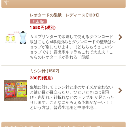
す
レオタードの型紙 レディース
[
1201
]
1,550
円
(税別)
Ａ４プリンターで印刷して使えるダウンロード
版はこちら※印刷済みとダウンロードの型紙はシ
ョップが別になります。（どちらもうさこのシ
ョップです）露出系キャラもこれで大丈夫！こ
ちらのレオタードが作れる「型紙…
ミシン針
[
1507
]
280
円
(税別)
生地に対してミシン針と糸のサイズが合わない
と縫い目が目立ったり、ひどいときには目飛
び・糸切れ・針折れなどのトラブル が起こった
りします。こんなにそろえる予算がなーい！！
という方は、普通生地用と中厚生地…