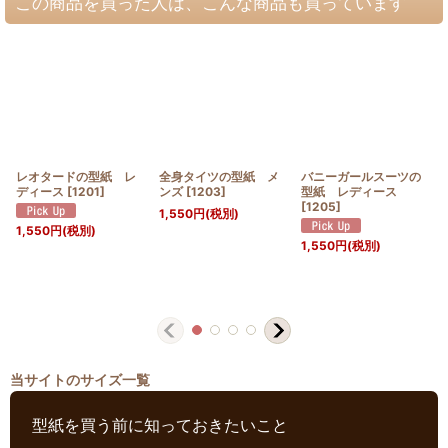
この商品を買った人は、こんな商品も買っています
レオタードの型紙 レ
全身タイツの型紙 メ
バニーガールスーツの
ディース
[
1201
]
ンズ
[
1203
]
型紙 レディース
[
1205
]
1,550
円
(税別)
1,550
円
(税別)
1,550
円
(税別)
当サイトのサイズ一覧
型紙を買う前に知っておきたいこと