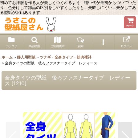
初めてお洋服を作る人が楽しくつくれるよう、縫い代が最初からついていた
り、色分けして部品の区別をしやすくしたりと、失敗しにくい工夫がしてあ
る型紙が沢山あります
カート
カテゴリ
商品検索
ご利用案内
質問
ログイン
ホーム
>
婦人用型紙
>
ツナギ・全身タイツ・筋肉襦袢
>
全身タイツの型紙 後ろファスナータイプ レディース
全身タイツの型紙 後ろファスナータイプ レディー
ス
[
1210
]