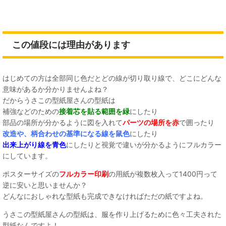
この値段には理由があります
はじめての方は全部同じ色だとどの線が切り取り線で、どこにどんな
意味があるか分かりませんよね？
だからうさこの型紙屋さんの型紙は
補強などのための
接着芯を貼る範囲を緑
にしたり
部品の場所が分かるように図を入れて
パーツの場所を赤
で囲ったり
改造や、柄合わせの基準になる線を鼠色
にしたり
出来上がり線を青色
にしたりと視覚で違いが分かるようにフルカラー
にしています。
ポスターサイズの
フルカラー印刷
の用紙が複数枚入って1400円って
逆に安いと思いませんか？
どんなにおしゃれな型紙も完成できなければただの紙ですよね。
うさこの型紙屋さんの型紙は、服を作り上げるために色々工夫された
型紙なんですよ！