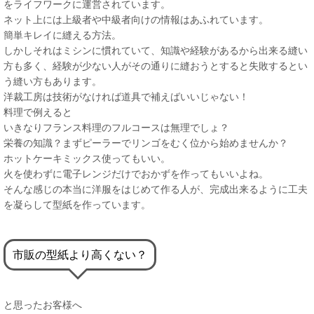
をライフワークに運営されています。
ネット上には上級者や中級者向けの情報はあふれています。
簡単キレイに縫える方法。
しかしそれはミシンに慣れていて、知識や経験があるから出来る縫い
方も多く、経験が少ない人がその通りに縫おうとすると失敗するとい
う縫い方もあります。
洋裁工房は技術がなければ道具で補えばいいじゃない！
料理で例えると
いきなりフランス料理のフルコースは無理でしょ？
栄養の知識？まずピーラーでリンゴをむく位から始めませんか？
ホットケーキミックス使ってもいい。
火を使わずに電子レンジだけでおかずを作ってもいいよね。
そんな感じの本当に洋服をはじめて作る人が、完成出来るように工夫
を凝らして型紙を作っています。
市販の型紙より高くない？
と思ったお客様へ