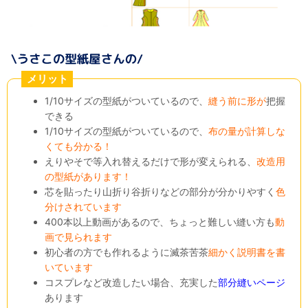
メリット
1/10サイズの型紙がついているので、
縫う前に形が
把握
できる
1/10サイズの型紙がついているので、
布の量が計算しな
くても分かる！
えりやそで等入れ替えるだけで形が変えられる、
改造用
の型紙があります！
芯を貼ったり山折り谷折りなどの部分が分かりやすく
色
分けされています
400本以上動画があるので、ちょっと難しい縫い方も
動
画で見られます
初心者の方でも作れるように滅茶苦茶
細かく説明書を書
いています
コスプレなど改造したい場合、充実した
部分縫いページ
あります