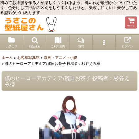
初めてお洋服を作る人が楽しくつくれるよう、縫い代が最初からついていた
り、色分けして部品の区別をしやすくしたりと、失敗しにくい工夫がしてあ
る型紙が沢山あります
カート
カテゴリ
商品検索
ご利用案内
質問
ログイン
ホーム
>
お客様写真館
>
漫画・アニメ・小説
>
僕のヒーローアカデミア/麗日お茶子 投稿者：杉谷えみ様
僕のヒーローアカデミア/麗日お茶子 投稿者：杉谷え
み様