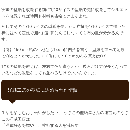
実際の型紙を改造する前に1/10サイズの型紙で先に改造してシルエッ
トを確認すれば時間も材料も省略できますよね。
そしてその１/10サイズの型紙を使いたい布幅を1/10サイズで描いた
枠に並べて定規で測れば計算なんてしなくても布の量が分かるんで
す。
【例】150ｃｍ幅の生地なら15cmに四角を書く。型紙を並べて定規
で測ると21cmだった→10倍して210ｃｍの布を買えばOK！
1/10の型紙を使えば、左右で色が違うとか、後ろだけ丈が長くなって
いるなどの改造をしても並べるだけでいいんですよ。
洋裁工房の型紙に込められた情熱
生活を楽しむお手伝いがしたい。 うさこの型紙屋さんの運営元のうさ
この洋裁工房は
「洋裁好きを増やし、挫折する人を減らす」