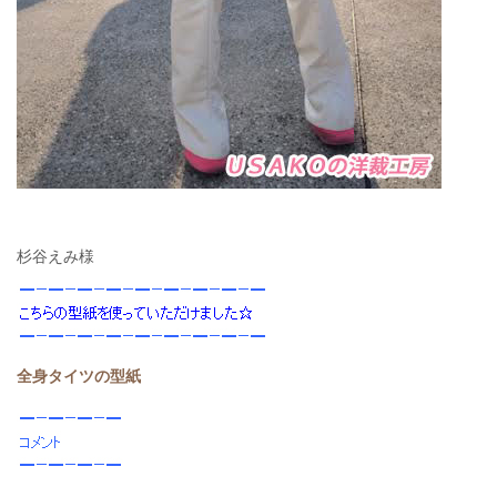
杉谷えみ様
全身タイツの型紙