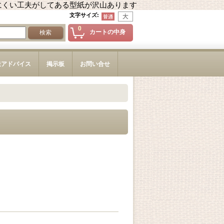
にくい工夫がしてある型紙が沢山あります
文字サイズ
:
0
カートの中身
造アドバイス
掲示板
お問い合せ