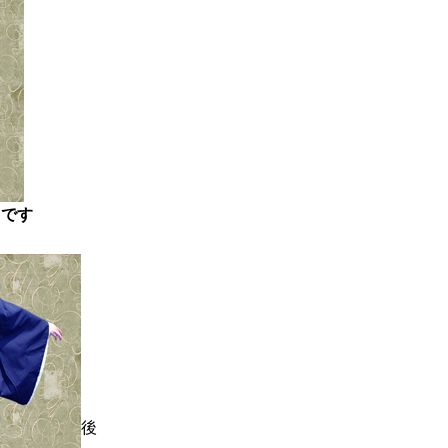
」
です
後