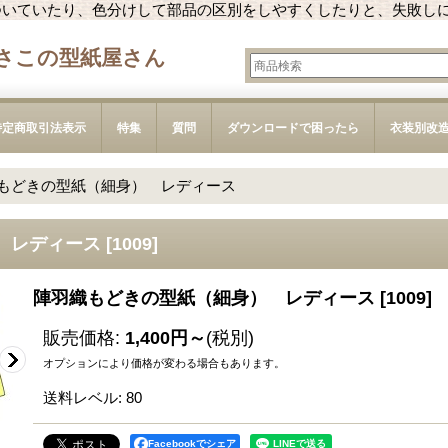
ついていたり、色分けして部品の区別をしやすくしたりと、失敗し
さこの型紙屋さん
特定商取引法表示
特集
質問
ダウンロードで困ったら
衣装別改
もどきの型紙（細身） レディース
 レディース
[
1009
]
陣羽織もどきの型紙（細身） レディース
[
1009
]
販売価格
:
1,400円～
(税別)
オプションにより価格が変わる場合もあります。
送料レベル
:
80
Facebookでシェア